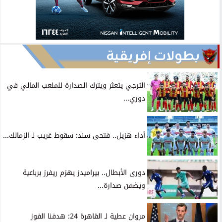
بطولات إفريقية
الترجي يتعثر ويترك الصدارة للملعب المالي في
دوري...
أداء هزيل.. فتحى سند: سقوط غريب لـ الزمالك...
دورى الأبطال.. بيراميدز يهزم ريفرز برباعية
ويضمن صدارة...
مروان عطية لـ القاهرة 24: هدفنا الفوز