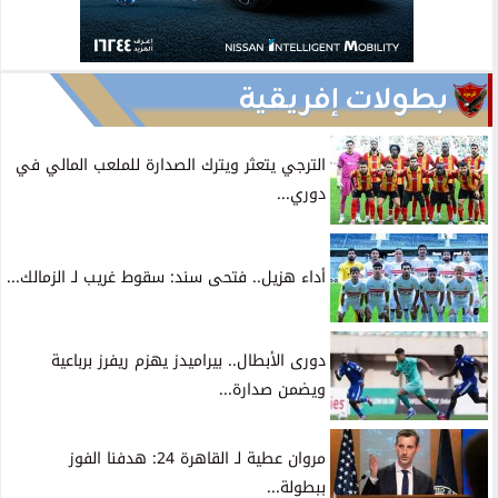
بطولات إفريقية
الترجي يتعثر ويترك الصدارة للملعب المالي في
دوري...
أداء هزيل.. فتحى سند: سقوط غريب لـ الزمالك...
دورى الأبطال.. بيراميدز يهزم ريفرز برباعية
ويضمن صدارة...
مروان عطية لـ القاهرة 24: هدفنا الفوز
ببطولة...