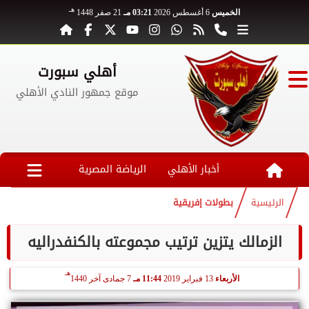
هـ
الخميس
6 أغسطس 2026
03:21 مـ
21 صفر 1448
أهلي سبورت
موقع جمهور النادي الأهلي
أخبار الأهلي
الرياضة المصرية
الرئيسية
بطولات إفريقية
الزمالك يتزين ترتيب مجموعته بالكنفدراليه
هـ
الأربعاء
13 فبراير 2019
11:44 مـ
7 جمادى آخر 1440