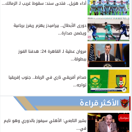
أداء هزيل.. فتحى سند: سقوط غريب لـ الزمالك...
دورى الأبطال.. بيراميدز يهزم ريفرز برباعية
ويضمن صدارة...
مروان عطية لـ القاهرة 24: هدفنا الفوز
ببطولة...
صدام أفريقي ناري في الرباط.. جنوب إفريقيا
تواجه...
الأكثر قراءة
سوشيال
بشير التابعي: الأهلي سيفوز بالدوري وهو نايم
في...