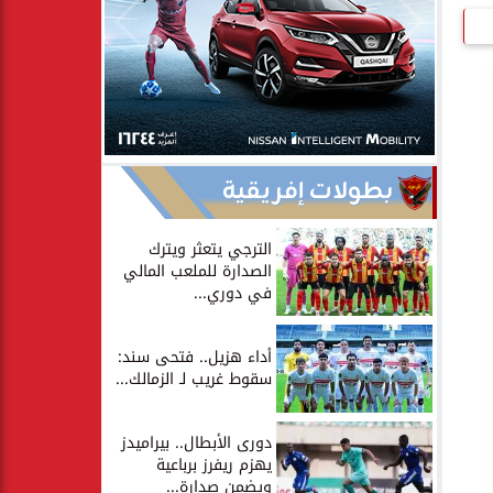
بطولات إفريقية
الترجي يتعثر ويترك
الصدارة للملعب المالي
في دوري...
أداء هزيل.. فتحى سند:
سقوط غريب لـ الزمالك...
دورى الأبطال.. بيراميدز
يهزم ريفرز برباعية
ويضمن صدارة...