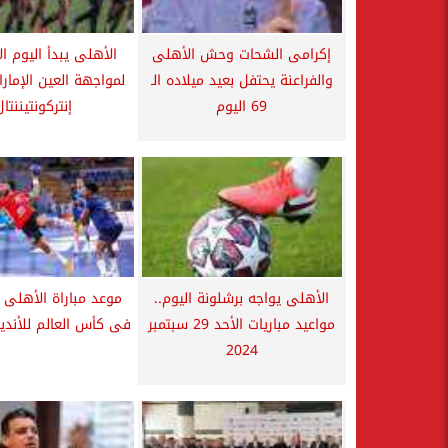
إكرامى الشحات وحش الأهلى
الأهلى يبدأ اليوم ا
والفراعنة يحتفل بعيد ميلاده الـ
لمواجهة العين الإمار
69 اليوم
إنتركونتيننتال
الأهلى يواجه برشلونة اليوم..
موعد مباراة الأهلى 
مواعيد مباريات الأحد 29 سبتمبر
فى كأس العالم للأندية
2024