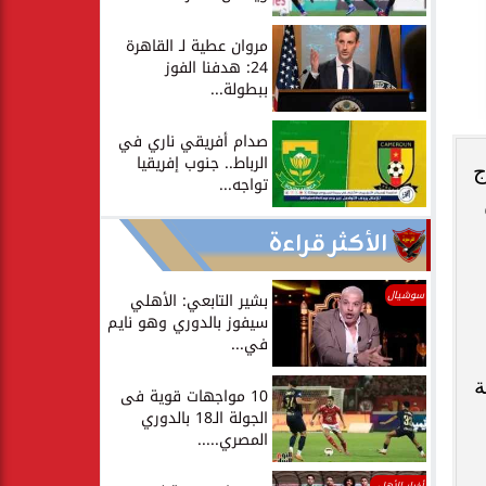
مروان عطية لـ القاهرة
24: هدفنا الفوز
ببطولة...
صدام أفريقي ناري في
الرباط.. جنوب إفريقيا
ج
تواجه...
الأكثر قراءة
سوشيال
بشير التابعي: الأهلي
سيفوز بالدوري وهو نايم
في...
ة
10 مواجهات قوية فى
الجولة الـ18 بالدوري
المصري.....