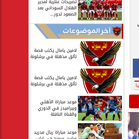
أخبار الأهلي
تصريحات عنترية لمدير
الهلال السوداني بعد
الصعود لدور...
آخر الموضوعات
لامين يامال يكتب قصة
تألق مذهلة في برشلونة
لامين يامال يكتب قصة
تألق مذهلة في برشلونة
ا
موعد مباراة الأهلي
وبيراميدز في الدوري
والقناة الناقلة
موعد مباراة ريال مدريد
وبايرن ميونخ في إياب...