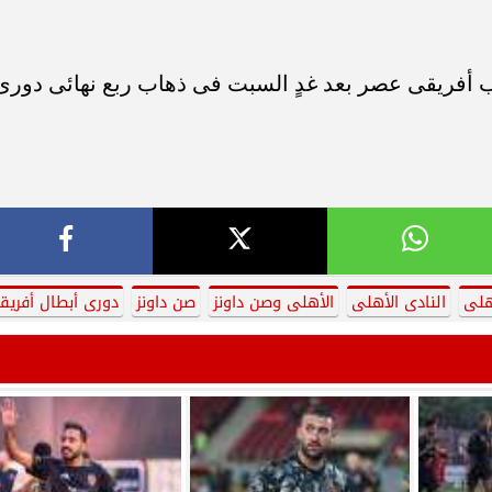
ب أفريقى عصر بعد غدٍ السبت فى ذهاب ربع نهائى دورى
أهلى
النادى الأهلى
الأهلى وصن داونز
صن داونز
دورى أبطال أفريقي