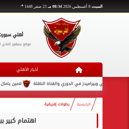
هـ
السبت
8 أغسطس 2026
08:34 مـ
23 صفر 1448
أهلي سبورت
موقع جمهور النادي ا
أخبار الأهلي
أهلي وبيراميدز في الدوري والقناة الناقلة
لامين يامال يكتب قصة
الرئيسية
بطولات إفريقية
اهتمام كبير ب