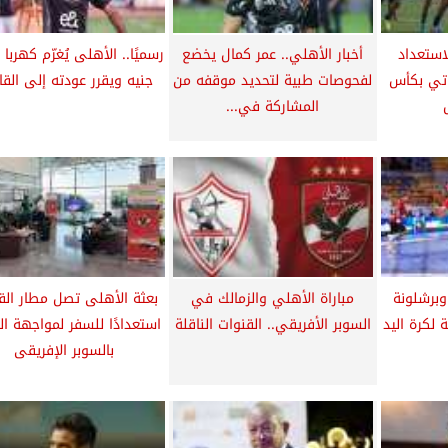
لاستعداد
أخبار الأهلي.. عمر كمال يخضع
رسميًا.. الأهلى يُغرّم كهربا
اتي بكأس
لفحوصات طبية لتحديد موقفه من
جنيه ويقرر عودته إلى القا
المشاركة في...
وبرشلونة
مباراة الأهلي والزمالك في
بعثة الأهلى تصل مطار الق
 لكرة اليد
السوبر الأفريقي.. القنوات الناقلة
استعدادًا للسفر لمواجهة ال
بالسوبر الإفريقى