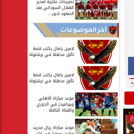
أخبار الأهلي
تصريحات عنترية لمدير
الهلال السوداني بعد
الصعود لدور...
آخر الموضوعات
لامين يامال يكتب قصة
تألق مذهلة في برشلونة
لامين يامال يكتب قصة
تألق مذهلة في برشلونة
ه
موعد مباراة الأهلي
وبيراميدز في الدوري
والقناة الناقلة
موعد مباراة ريال مدريد
وبايرن ميونخ في إياب...