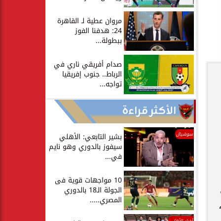
مروان عطية لـ القاهرة
24: هدفنا الفوز
ببطولة...
صدام أفريقي ناري في
الرباط.. جنوب إفريقيا
تواجه...
الأكثر قراءة
سوشيال
بشير التابعي: الأهلي
سيفوز بالدوري وهو نايم
في...
10 مواجهات قوية فى
الجولة الـ18 بالدوري
المصري.....
،