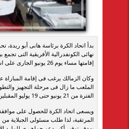
بدأ اتحاد الكرة برئاسة هانى أبو ريدة، تحر
نهائى الكونفدرالية الأفريقية التى تجمع
إقامتها مساء يوم 26 يونيو الجارى على استاد برج العرب بالإسكندرية.
وكان الزمالك يرغب فى إقامة المباراة على
الملعب ما زال فى مرحلة التجهيز والتطوي
الفترة من 21 يونيو حتى 19 يوليو المقبلين.
ويسعى اتحاد الكرة للحصول على موافقة 
بهدف توفير أكبر دعم جماهيرى للمارد ال