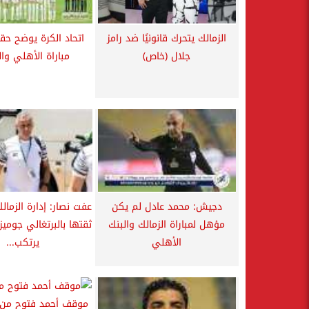
الزمالك يتحرك قانونيًا ضد رامز
اتحاد الكرة يوضح حقي
جلال (خاص)
مباراة الأهلي وال
دجيش: محمد عادل لم يكن
عفت نصار: إدارة الزمال
مؤهل لمباراة الزمالك والبنك
ثقتها بالبرتغالي جوميز
الأهلي
يرتكب...
موقف أحمد فتوح من 