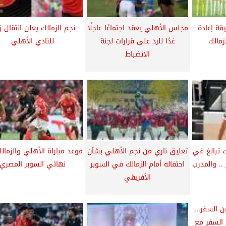
قة إعادة
مجلس الأهلي يعقد اجتماعًا عاجلًا
نجم الزمالك يعلن انتقال ز
زمالك
غدًا للرد على قرارات لجنة
للنادي الأهلي
الانضباط
ك تبالغ في
تعليق ناري من نجم الأهلي بشأن
موعد مباراة الأهلي والزما
 .. والمدرب
احتفاله أمام الزمالك في السوبر
نهائي السوبر المصري
الأفريقي
السفر مع