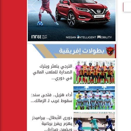
بطولات إفريقية
الترجي يتعثر ويترك
الصدارة للملعب المالي
في دوري...
أداء هزيل.. فتحى سند:
سقوط غريب لـ الزمالك...
دورى الأبطال.. بيراميدز
يهزم ريفرز برباعية
ويضمن صدارة...