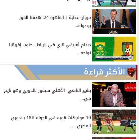
مروان عطية لـ القاهرة 24: هدفنا الفوز
ببطولة...
صدام أفريقي ناري في الرباط.. جنوب إفريقيا
تواجه...
الأكثر قراءة
سوشيال
بشير التابعي: الأهلي سيفوز بالدوري وهو نايم
في...
10 مواجهات قوية فى الجولة الـ18 بالدوري
المصري.....