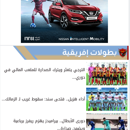
بطولات إفريقية
الترجي يتعثر ويترك الصدارة للملعب المالي في
دوري...
أداء هزيل.. فتحى سند: سقوط غريب لـ الزمالك...
دورى الأبطال.. بيراميدز يهزم ريفرز برباعية
ويضمن صدارة...