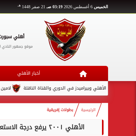
هـ
الخميس
6 أغسطس 2026
03:19 صـ
21 صفر 1448
أهلي سبورت
موقع جمهور النادي ا
أخبار الأهلي
مباراة الأهلي وبيراميدز في الدوري والقناة الناقلة
لامين يامال ي
الرئيسية
بطولات إفريقية
الأهلي ٢٠٠١ يرفع درجة الاستعداد قبل مواجهة المصري في دوري الجمهورية