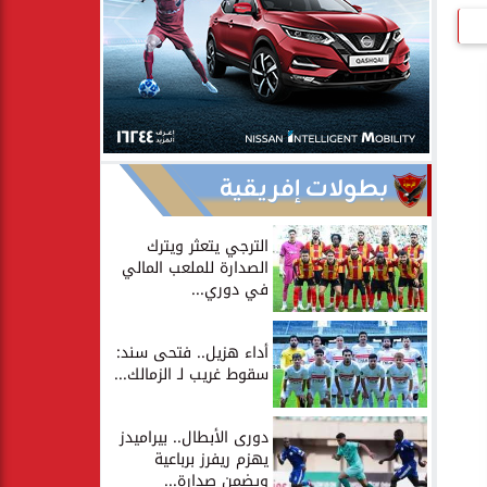
بطولات إفريقية
الترجي يتعثر ويترك
الصدارة للملعب المالي
في دوري...
أداء هزيل.. فتحى سند:
سقوط غريب لـ الزمالك...
دورى الأبطال.. بيراميدز
يهزم ريفرز برباعية
ويضمن صدارة...