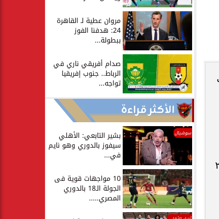
مروان عطية لـ القاهرة
24: هدفنا الفوز
ببطولة...
صدام أفريقي ناري في
الرباط.. جنوب إفريقيا
ل
تواجه...
الأكثر قراءة
سوشيال
بشير التابعي: الأهلي
سيفوز بالدوري وهو نايم
في...
ويمتلك أهلي ٢٠٠١
10 مواجهات قوية فى
الجولة الـ18 بالدوري
المصري.....