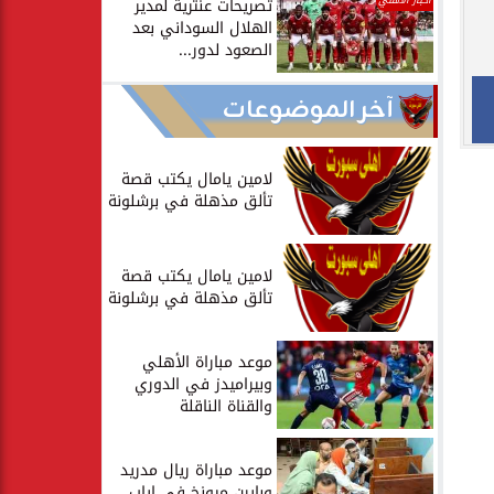
أخبار الأهلي
تصريحات عنترية لمدير
الهلال السوداني بعد
الصعود لدور...
آخر الموضوعات
لامين يامال يكتب قصة
تألق مذهلة في برشلونة
لامين يامال يكتب قصة
تألق مذهلة في برشلونة
موعد مباراة الأهلي
وبيراميدز في الدوري
والقناة الناقلة
موعد مباراة ريال مدريد
وبايرن ميونخ في إياب...