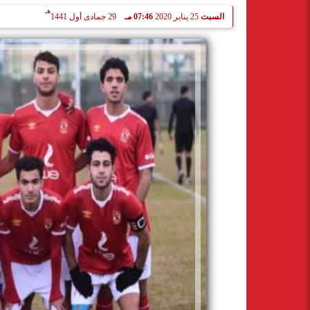
هـ
السبت
25 يناير 2020
07:46 مـ
29 جمادى أول 1441