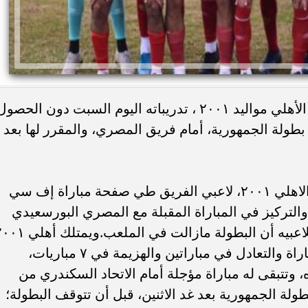
واصل فريق الناشئين لكرة القدم بالنادي الأهلي مواليد ٢٠٠١ ، تدريباته اليوم السبت دون الحصو
 بطولة الجمهورية، أمام فريق المصري، والمقرر لها بعد
وطالب أحمد سراج المدير الفني لفريق الاهلي ٢٠٠١، لاعبي الفريق طي صفحة مباراة إف سي
والتركيز في المباراة المقبلة مع المصري البورسعيدي
لاستعادة الانتصارات في البطولة مؤكدا للاعبيه أن البطولة مازالت في الملعب.
في رصيده ٤١ نقطة، من الفوز في ١٣ مباراة والتعادل في مباراتين والهزيمة في ٧ مباريات،
ل ١٨ هدفاً في مرماه، وتتبقى له مباراة مؤجلة أمام الاتحاد السكندري من
.وتقام مباريات الجولة ٢٥ في بطولة الجمهورية بعد غد الاثنين، قبل أن تتوقف البطولة؛