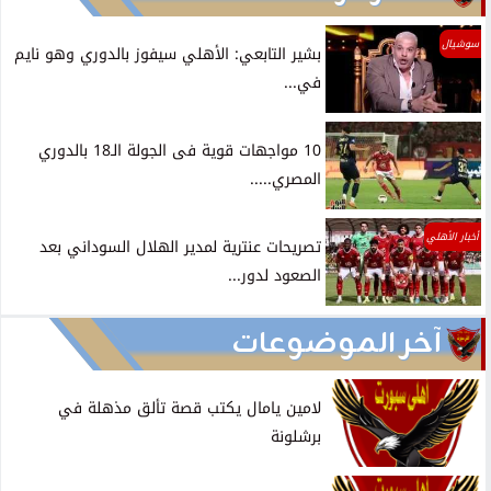
سوشيال
بشير التابعي: الأهلي سيفوز بالدوري وهو نايم
في...
10 مواجهات قوية فى الجولة الـ18 بالدوري
المصري.....
أخبار الأهلي
تصريحات عنترية لمدير الهلال السوداني بعد
الصعود لدور...
آخر الموضوعات
لامين يامال يكتب قصة تألق مذهلة في
برشلونة