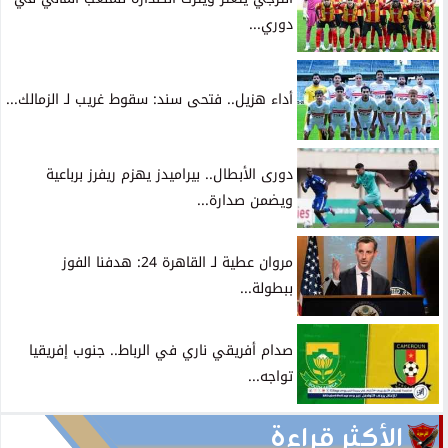
دوري...
أداء هزيل.. فتحى سند: سقوط غريب لـ الزمالك...
دورى الأبطال.. بيراميدز يهزم ريفرز برباعية
ويضمن صدارة...
مروان عطية لـ القاهرة 24: هدفنا الفوز
ببطولة...
صدام أفريقي ناري في الرباط.. جنوب إفريقيا
تواجه...
الأكثر قراءة