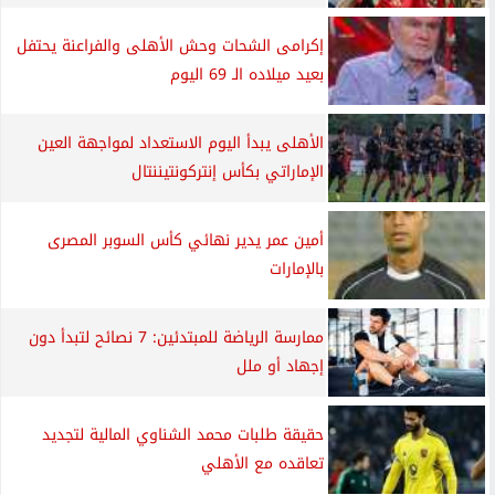
إكرامى الشحات وحش الأهلى والفراعنة يحتفل
بعيد ميلاده الـ 69 اليوم
الأهلى يبدأ اليوم الاستعداد لمواجهة العين
الإماراتي بكأس إنتركونتيننتال
أمين عمر يدير نهائي كأس السوبر المصرى
بالإمارات
ممارسة الرياضة للمبتدئين: 7 نصائح لتبدأ دون
إجهاد أو ملل
حقيقة طلبات محمد الشناوي المالية لتجديد
تعاقده مع الأهلي