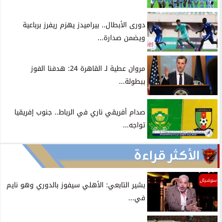
دورى الأبطال.. بيراميدز يهزم ريفرز برباعية
ويضمن صدارة...
مروان عطية لـ القاهرة 24: هدفنا الفوز
ببطولة...
صدام أفريقي ناري في الرباط.. جنوب إفريقيا
تواجه...
الأكثر قراءة
سوشيال
بشير التابعي: الأهلي سيفوز بالدوري وهو نايم
في...