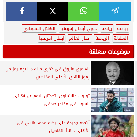
رياضه
رياضة
دوري أبطال إفريقيا
الهلال السوداني
السلالة
الرياضة
اخبار العالم
ابطال افريقيا
موضوعات متعلقة
العامري فاروق فى ذكري ميلاده اليوم رمز من
رموز النادي الأهلى المخلصين
توروب والشناوى يتحدثان اليوم عن نهائى
السوبر فى مؤتمر صحفى
أشعة جديدة على ركبة محمد هاني فى
الأهلى.. اقرأ التفاصيل