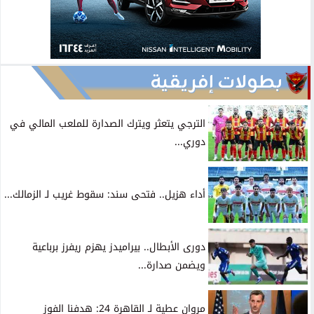
بطولات إفريقية
الترجي يتعثر ويترك الصدارة للملعب المالي في
دوري...
أداء هزيل.. فتحى سند: سقوط غريب لـ الزمالك...
دورى الأبطال.. بيراميدز يهزم ريفرز برباعية
ويضمن صدارة...
مروان عطية لـ القاهرة 24: هدفنا الفوز