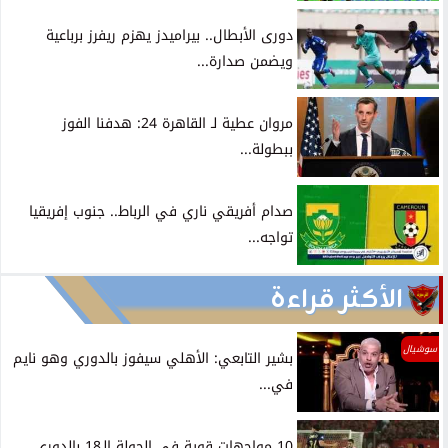
دورى الأبطال.. بيراميدز يهزم ريفرز برباعية
ويضمن صدارة...
مروان عطية لـ القاهرة 24: هدفنا الفوز
ببطولة...
صدام أفريقي ناري في الرباط.. جنوب إفريقيا
تواجه...
الأكثر قراءة
سوشيال
بشير التابعي: الأهلي سيفوز بالدوري وهو نايم
في...
10 مواجهات قوية فى الجولة الـ18 بالدوري