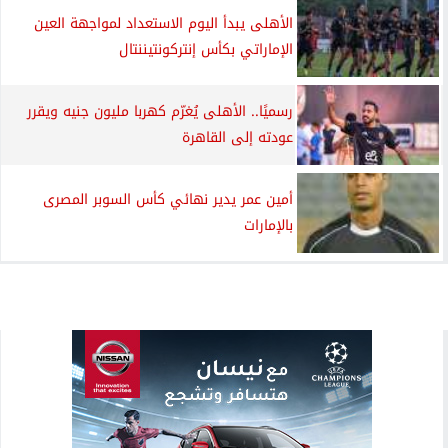
الأهلى يبدأ اليوم الاستعداد لمواجهة العين
الإماراتي بكأس إنتركونتيننتال
رسميًا.. الأهلى يُغرّم كهربا مليون جنيه ويقرر
عودته إلى القاهرة
أمين عمر يدير نهائي كأس السوبر المصرى
بالإمارات