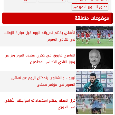
دورى السوبر الافريقى
موضوعات متعلقة
الأهلي يختتم تدريباته اليوم قبل مباراة الزمالك
في نهائي السوبر
العامري فاروق فى ذكري ميلاده اليوم رمز من
رموز النادي الأهلى المخلصين
توروب والشناوى يتحدثان اليوم عن نهائى
السوبر فى مؤتمر صحفى
غزل المحلة يختتم استعداداته لمواجهة الأهلي
فى الدوري