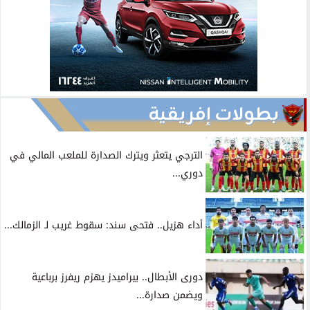
بطولات إفريقية
الترجي يتعثر ويترك الصدارة للملعب المالي في
دوري...
أداء هزيل.. فتحى سند: سقوط غريب لـ الزمالك...
دورى الأبطال.. بيراميدز يهزم ريفرز برباعية
ويضمن صدارة...