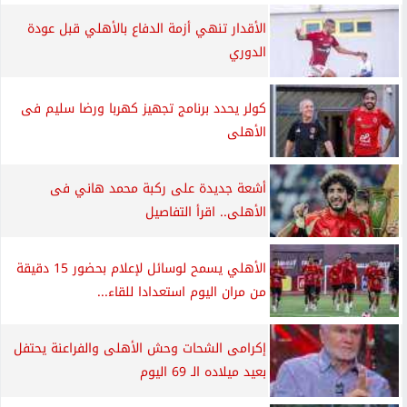
الأقدار تنهي أزمة الدفاع بالأهلي قبل عودة
الدوري
كولر يحدد برنامج تجهيز كهربا ورضا سليم فى
الأهلى
أشعة جديدة على ركبة محمد هاني فى
الأهلى.. اقرأ التفاصيل
الأهلي يسمح لوسائل لإعلام بحضور 15 دقيقة
من مران اليوم استعدادا للقاء...
إكرامى الشحات وحش الأهلى والفراعنة يحتفل
بعيد ميلاده الـ 69 اليوم