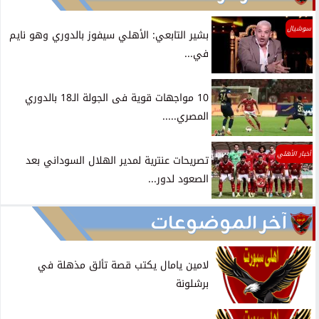
سوشيال
بشير التابعي: الأهلي سيفوز بالدوري وهو نايم
في...
10 مواجهات قوية فى الجولة الـ18 بالدوري
المصري.....
أخبار الأهلي
تصريحات عنترية لمدير الهلال السوداني بعد
الصعود لدور...
آخر الموضوعات
لامين يامال يكتب قصة تألق مذهلة في
برشلونة