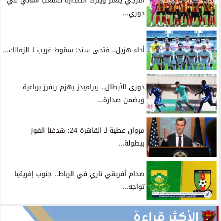
الترجي يتعثر ويترك الصدارة للملعب المالي في
دوري...
أداء هزيل.. فتحى سند: سقوط غريب لـ الزمالك...
دورى الأبطال.. بيراميدز يهزم ريفرز برباعية
ويضمن صدارة...
مروان عطية لـ القاهرة 24: هدفنا الفوز
ببطولة...
صدام أفريقي ناري في الرباط.. جنوب إفريقيا
تواجه...
الأكثر قراءة