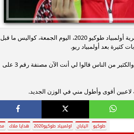
كشفت هداية ملاك بطلة التايكوندو المصرية أولمبياد طوكيو 2020، اليوم الجمعة، كواليس ما قبل
ات كثيرة بعد أولمبياد ريو.
وأضافت: كان من الصعب أن أفقد وزني والكثير من الناس قالوا لي أنت الآن مصنفة رقم 3 على
لاعبين أقوى وأطول مني في الوزن الجديد.
طوكيو
اليابان
اولمبياد طوكيو2020
هدايا ملاك
مص