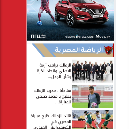
الرياضة المصرية
الزمالك يراقب أزمة
الأهلي واتحاد الكرة
بشأن الجدل...
مفاجأة.. مدرب الزمالك
يطيح بـ محمد صبحي
للمباراة...
قائد الزمالك خارج مباراة
المصري في
الكونفدرالية.. الغندور...