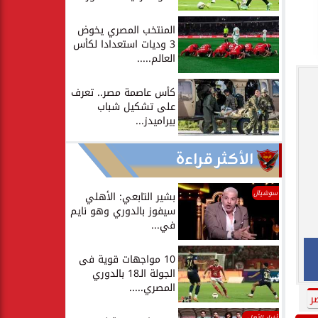
المنتخب المصري يخوض
3 وديات استعدادا لكأس
العالم.....
كأس عاصمة مصر.. تعرف
على تشكيل شباب
بيراميدز...
الأكثر قراءة
سوشيال
بشير التابعي: الأهلي
سيفوز بالدوري وهو نايم
في...
10 مواجهات قوية فى
الجولة الـ18 بالدوري
المصري.....
ر