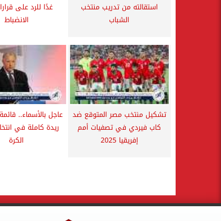
استقالته من تدريب منتخب
غدًا للرد على قرارا
الشباب
الانضباط
تشكيل منتخب مصر المتوقع ضد
عاجل بالأسماء.. قائمة
كاب فيردي في تصفيات أمم
ريدة كاملة في انتخاب
إفريقيا 2025
الكرة