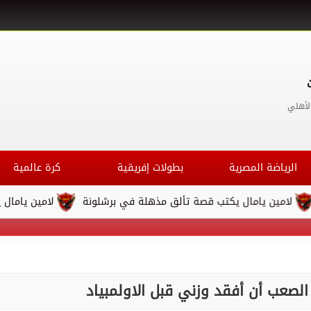
لأهلي
الرياضة المصرية
بطولات إفريقية
كرة عالمية
ن يامال يكتب قصة تألق مذهلة في برشلونة
لامين يامال يكتب قص
الصعب أن أفقد وزني قبل الاولمبياد