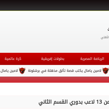
لأهلي
الرياضة المصرية
بطولات إفريقية
كرة عالمية
ين يامال يكتب قصة تألق مذهلة في برشلونة
لامين يامال يكتب ق
الثاني