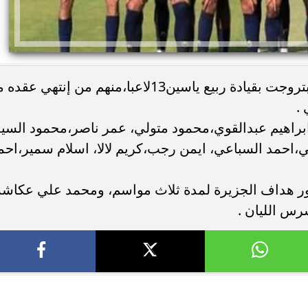
رحل عن الفريق الأول لكرة القدم بنادي بتروجت بقيادة ربيع ياسين13لاعبا،منهم من إنتهي ع
 .
راهيم عبدالقوي،محمود متولي، عمر ناصر،محمود السيد
احمد السباعي، ايمن رجب،كريم لالا، اسلام سمير،احم
ر هداف الجزيرة لمدة ثلاث مواسم، ومحمد علي عكاشة
س الليان .