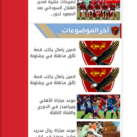
أخبار الأهلي
تصريحات عنترية لمدير
الهلال السوداني بعد
الصعود لدور...
آخر الموضوعات
لامين يامال يكتب قصة
تألق مذهلة في برشلونة
لامين يامال يكتب قصة
تألق مذهلة في برشلونة
موعد مباراة الأهلي
وبيراميدز في الدوري
والقناة الناقلة
موعد مباراة ريال مدريد
وبايرن ميونخ في إياب...