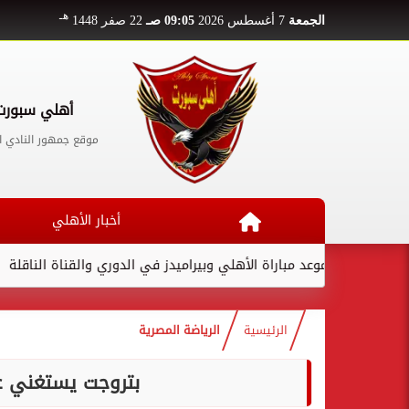
هـ
الجمعة
7 أغسطس 2026
09:05 صـ
22 صفر 1448
أهلي سبورت
موقع جمهور النادي ا
أخبار الأهلي
موعد مباراة الأهلي وبيراميدز في الدوري والقناة الناقلة
لام
الرئيسية
الرياضة المصرية
بتروجت يستغني عن 13 لاعب بدوري القسم 