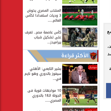
المنتخب المصري يخوض
3 وديات استعدادا لكأس
العالم.....
قده مع
كأس عاصمة مصر.. تعرف
على تشكيل شباب
بيراميدز...
،
د
الأكثر قراءة
سوشيال
بشير التابعي: الأهلي
سيفوز بالدوري وهو نايم
في...
10 مواجهات قوية فى
الجولة الـ18 بالدوري
المصري.....