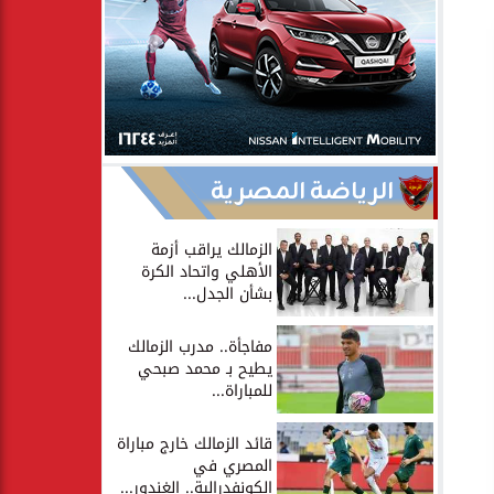
الرياضة المصرية
الزمالك يراقب أزمة
الأهلي واتحاد الكرة
بشأن الجدل...
مفاجأة.. مدرب الزمالك
يطيح بـ محمد صبحي
للمباراة...
قائد الزمالك خارج مباراة
المصري في
الكونفدرالية.. الغندور...