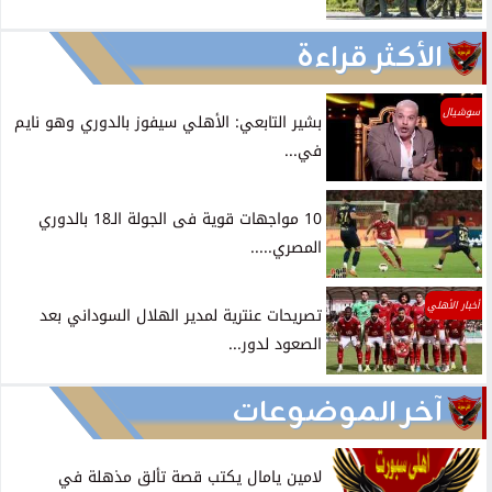
الأكثر قراءة
سوشيال
بشير التابعي: الأهلي سيفوز بالدوري وهو نايم
في...
10 مواجهات قوية فى الجولة الـ18 بالدوري
المصري.....
أخبار الأهلي
تصريحات عنترية لمدير الهلال السوداني بعد
الصعود لدور...
آخر الموضوعات
لامين يامال يكتب قصة تألق مذهلة في