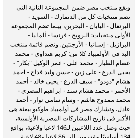
ويقع منتخب مصر ضمن المجموعة الثانية التى
تضم منتخبات كل من الدنمارك - السويد -
البرتغال - اليابان - البحرين، بينما تضم المجموعة
الأولى منتخبات: النرويج - فرنسا - ألمانيا -
البرازيل - إسبانيا - الأرجنتين. وتضم قائمة منتخب
اليد فى الأولمبياد كلا من: كريم هنداوى - محمد
عصام الطيار - محمد على - عمر الوكيل "بكار" -
يحيى الدرع - على زين - حسن وليد قداح - احمد
هشام "دودو" - سيف الدرع - يحيى خالد - أحمد
الأحمر - محمد هشام سند - ابراهيم المصرى -
محمد ممدوح هاشم - وسام سامى نوار - أحمد
عادل. وتشارك مصر فى أولمبياد طوكيو ببعثة هى
الأكبر فى تاريخ المشاركات المصرية الأولمبية،
حيث وصل عدد اللاعبين لـ146 لاعبا ولاعبة، بواقع
134 أساسيًا مقسمين إلى 86 لاعبا و48 لاعبة،