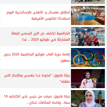
انطلاق معسكر يد الأهلى بالإسكندرية اليوم
استعدادًا للكئوس الأفريقية
البارالمبية تكشف عن الزي الرسمى للبعثة
المشاركة في طوكيو 2020 .. غدا
إقامة دورة ألعاب طوكيو البارالمبية 2020 بدون
جمهور
جيانا فاروق: "فخورة جدا بنفسى وبالإنجاز اللى
حققته"
جيانا فاروق: صرفت من جيبى على الكاراتيه 18
سنة.. ولائحة المكافآت تحتاج...