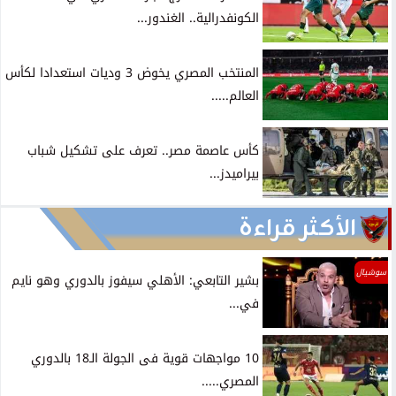
الكونفدرالية.. الغندور...
المنتخب المصري يخوض 3 وديات استعدادا لكأس
العالم.....
كأس عاصمة مصر.. تعرف على تشكيل شباب
بيراميدز...
الأكثر قراءة
سوشيال
بشير التابعي: الأهلي سيفوز بالدوري وهو نايم
في...
10 مواجهات قوية فى الجولة الـ18 بالدوري
المصري.....