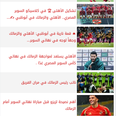
تشكيل الأهلى 🏆 في كلاسيكو السوبر
المصري.. الأهلي والزمالك في أبوظبي ✍️...
🔥 قمة نارية في أبوظبي: الأهلي والزمالك
وجهاً لوجه في نهائي السوبر...
الأهلي يستعد لمواجهة الزمالك في نهائي
كأس السوبر المصري غدًا .
نائب رئيس الزمالك في مران الفريق
أهم نصيحة لزيزو قبل مباراة نهائي السوبر أمام
الزمالك