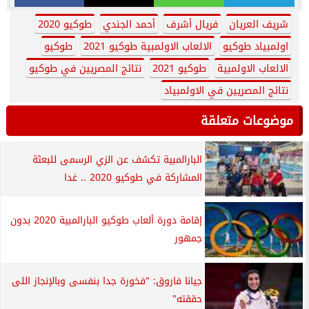
شريف العريان
فريال أشرف
أحمد الجندي
طوكيو 2020
اولمبياد طوكيو
الالعاب الاولمبية طوكيو 2021
طوكيو
الالعاب الاولمبية
طوكيو 2021
نتائج المصريين في طوكيو
نتائج المصريين في الاولمبياد
موضوعات متعلقة
البارالمبية تكشف عن الزي الرسمى للبعثة
المشاركة في طوكيو 2020 .. غدا
إقامة دورة ألعاب طوكيو البارالمبية 2020 بدون
جمهور
جيانا فاروق: "فخورة جدا بنفسى وبالإنجاز اللى
حققته"