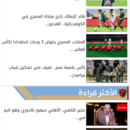
قائد الزمالك خارج مباراة المصري في
الكونفدرالية.. الغندور...
المنتخب المصري يخوض 3 وديات استعدادا لكأس
العالم.....
كأس عاصمة مصر.. تعرف على تشكيل شباب
بيراميدز...
الأكثر قراءة
سوشيال
بشير التابعي: الأهلي سيفوز بالدوري وهو نايم
في...