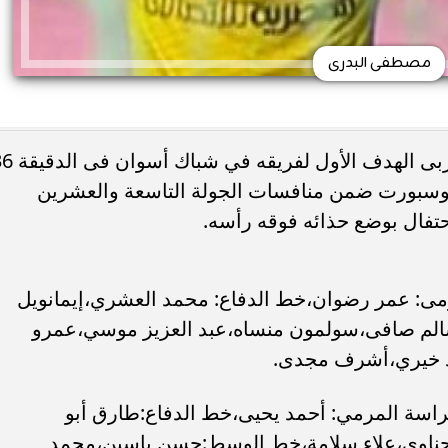
مصطفى البدرى
سجل مصطفى البدري مهاجم الإنتاج الحربى الهدف الأول 
بتروسبورت ضمن منافسات الجولة التاسعة والعشرين
حتفال بوضع حذائه فوقه رأسه.
رمى: عمر رضوان،خط الدفاع: محمد العشري،إيمانويل
سالم صافى،سولمون منساه،عبد العزيز موسي،عمرو
د خيري،أشرف مجدى.
:حراسة المرمي: أحمد يحيى،خط الدفاع:طارق أبو
الحناوى،علاء سلامة،خط الوسط:حسن ياسين،محمد