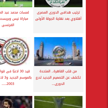
ترتيب هدافى الدورى المصرى
لمسات محمد عبد ال
أهلاوي بعد نهاية الجولة الأولى
مباراة نيس وبريست 
الفرنسى
من قلب القاهرة.. المتحدة
قيد 30 لاعبًا فى ق
تكشف عن التصميم الجديد لدرع
بالموسم
الدورى...
2003.....