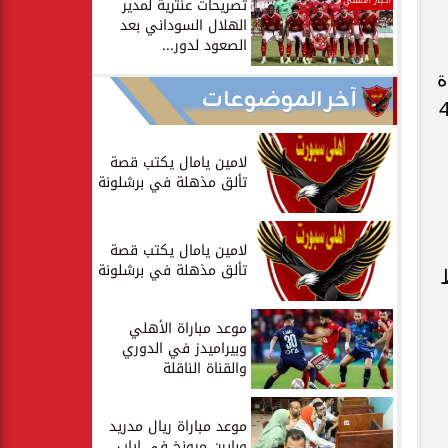
أخبار الأهلي
تصريحات عنترية لمدير
الهلال السوداني بعد
الصعود لدور...
 أن لعب 28 مباراة
آخر الموضوعات
وسجل لاعبوه 22 هدفا وتلقت شباكه 48
لامين يامال يكتب قصة
تألق مذهلة في برشلونة
لامين يامال يكتب قصة
تألق مذهلة في برشلونة
موعد مباراة الأهلي
وبيراميدز في الدوري
والقناة الناقلة
موعد مباراة ريال مدريد
وبايرن ميونخ في إياب...