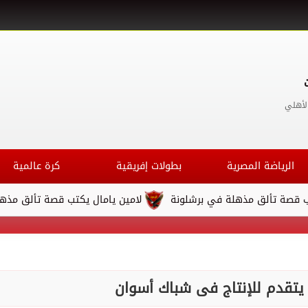
لأهلي
الرياضة المصرية
بطولات إفريقية
كرة عالمية
 مذهلة في برشلونة
لامين يامال يكتب قصة تألق مذهلة في برشلو
تقدم للإنتاج فى شباك أسوان