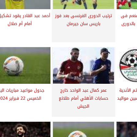
منعم فى
ترتيب الدورى الفرنسى بعد فوز
أحمد عبد القادر يقود تشكي
بالدورى
باريس سان جيرمان
أمام أم صلال
وائم الأندية
عمر كمال عبد الواحد خارج
جدول مواعيد مباريات الي
 الجديد و3 لاعبين مواليد
حسابات الأهلي أمام طلائع
الخميس 22 فبراير 2024
الجيش