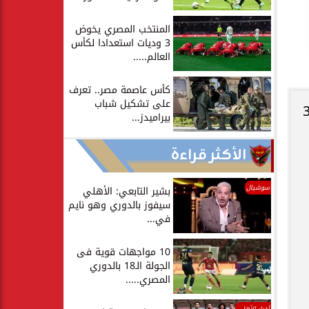
المنتخب المصري يخوض
3 وديات استعدادا لكأس
العالم.....
كأس عاصمة مصر.. تعرف
على تشكيل شباب
لفريقه في شباك أسوان فى الدقيقة 36
بيراميدز...
الأكثر قراءة
سوشيال
بشير التابعي: الأهلي
سيفوز بالدوري وهو نايم
في...
10 مواجهات قوية فى
الجولة الـ18 بالدوري
المصري.....