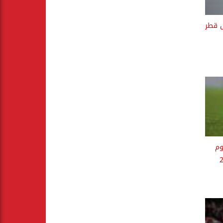
ل قطر
وم