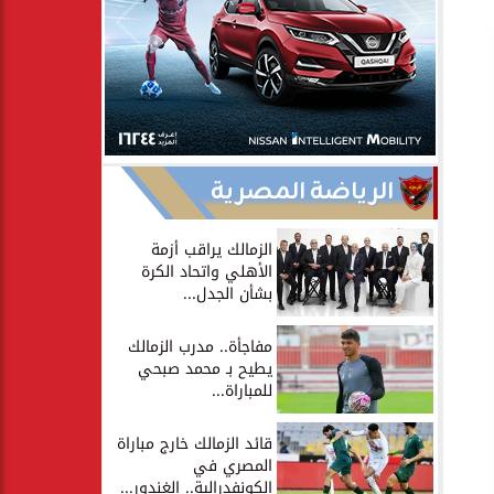
الرياضة المصرية
الزمالك يراقب أزمة
الأهلي واتحاد الكرة
بشأن الجدل...
مفاجأة.. مدرب الزمالك
يطيح بـ محمد صبحي
للمباراة...
قائد الزمالك خارج مباراة
المصري في
الكونفدرالية.. الغندور...