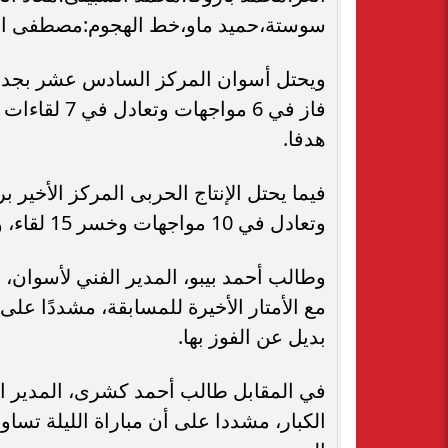
سوستة،حميد ماو،خط الهجوم:مصطفى الب
هدفا.
وتعادل في 10 مواجهات وخسر 15 لقاء، وسجل لاعبوه 27 هدفا وتلقت شباكه 53 هدفا.
وطالب أحمد بيبو، المدير الفني لأسوان، 
مع الأمتار الأخيرة للمسابقة، مشددًا على 
بديل عن الفوز بها.
في المقابل طالب أحمد كشرى، المدير الفني
الكبار، مشددا على أن مباراة الليلة ت