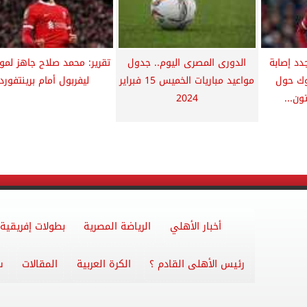
دد إصابة
الدورى المصرى اليوم.. جدول
تقرير: محمد صلاح جاهز لمو
وك حول
مواعيد مباريات الخميس 15 فبراير
ليفربول أمام برينتفورد
ون...
2024
أخبار الأهلي
الرياضة المصرية
بطولات إفريقية
رئيس الأهلى القادم ؟
الكرة العربية
المقالات
س