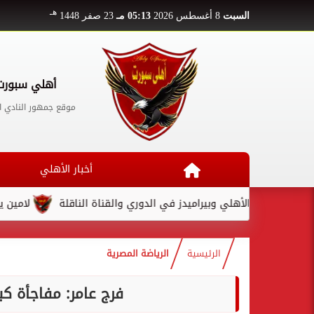
هـ
السبت
8 أغسطس 2026
05:13 مـ
23 صفر 1448
أهلي سبورت
موقع جمهور النادي ا
أخبار الأهلي
ة الأهلي وبيراميدز في الدوري والقناة الناقلة
لامين يامال يكتب 
الرئيسية
الرياضة المصرية
فرج عامر: مفاجأة 