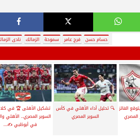
حسام حسن
فرج عامر
سموحة
الزمالك
نادى الزمال
وقع الفائز
🔍 تحليل أداء الأهلي في كأس
تشكيل الأهلى 🏆 في كلا
 المصري
السوبر المصري
السوبر المصري.. الأهلي وال
في أبوظبي ✍️...