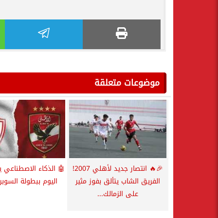
موضوعات متعلقة
🎉🔥 انتصار جديد لأهلي 2007!
🤖 الذكاء الاصطناعي يت
الفريق الشاب يتألق بفوز مثير
اليوم ببطولة السوبر
على الزمالك...