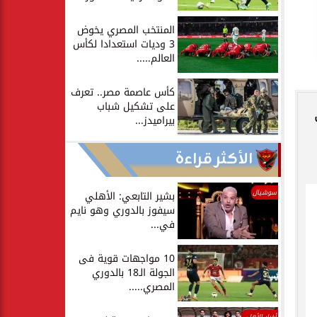
المنتخب المصري يخوض
3 وديات استعدادا لكأس
العالم.....
كأس عاصمة مصر.. تعرف
على تشكيل شباب
بيراميدز...
الأكثر قراءة
سوشيال
بشير التابعي: الأهلي
سيفوز بالدوري وهو نايم
في...
10 مواجهات قوية فى
الجولة الـ18 بالدوري
المصري.....