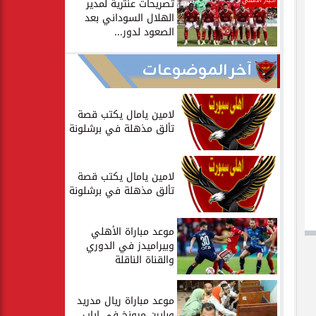
أخبار الأهلي
تصريحات عنترية لمدير
الهلال السوداني بعد
الصعود لدور...
آخر الموضوعات
لامين يامال يكتب قصة
تألق مذهلة في برشلونة
لامين يامال يكتب قصة
تألق مذهلة في برشلونة
موعد مباراة الأهلي
وبيراميدز في الدوري
والقناة الناقلة
موعد مباراة ريال مدريد
وبايرن ميونخ في إياب...