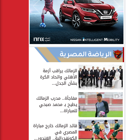
الرياضة المصرية
الزمالك يراقب أزمة
الأهلي واتحاد الكرة
بشأن الجدل...
مفاجأة.. مدرب الزمالك
يطيح بـ محمد صبحي
للمباراة...
قائد الزمالك خارج مباراة
المصري في
الكونفدرالية.. الغندور...