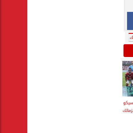
ك
سيكو
زمالك