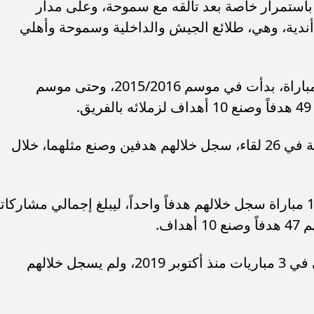
استمرار خاصة بعد تألقه مع سموحة، وعلى مدار
سيرته الكروية لعب حسام حسن في 4 أندية، وهي، طلائع الجيش والداخلية وسموحة وأهلي
شارك حسام حسن مع سموحة في 154 مباراة، بدأت في موسم 2015/2016، وحتى موسم
بينما شارك صاحب الـ 27 عاماً مع الداخلية في 26 لقاء، سجل خلالهم هدفين وصنع مثلهما، خلال
فيما شارك حسن مع طلائع الجيش في 19 مباراة سجل خلالهم هدفاً واحداً، ليبلغ إجمالي مشاركات
وشارك حسام حسن مع المنتخب الوطني في 3 مباريات منذ أكتوبر 2019، ولم يسجل خلالهم