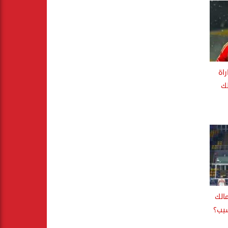
اة
لك
مالك
سبب؟