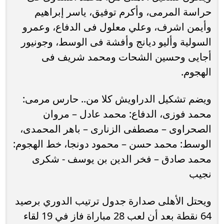
حراسة المرمى، وأكرم توفيق، ياسر إبراهيم
وأيمن اشرف، وعلي معلول فى الدفاع، وعمرو
السولية وأليو ديانج وأفشة فى الوسط، وجونيور
أجايى وحسين الشحات ومحمد شريف فى
الهجوم.
ويضم تشكيل الدراويش كلا من.. حارس مرمى:
محمد فوزى، الدفاع: محمد عادل – مروان
الصحراوى – مصطفى الزنارى – باهر المحمدى،
الوسط: محمد حسن – محمود دونجا، خط الهجوم:
محمد صادق – فخر الدين بن يوسف - شكرى
نجيب
ويحتل الأهلى صدارة جدول ترتيب الدوري برصيد
64 نقطة بعد أن لعب 28 مباراة فاز في 19 لقاء