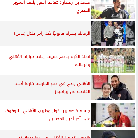
محمد بن رمضان: هدفنا الفوز بلقب السوبر
المصري
الزمالك يتحرك قانونيًا ضد رامز جلال (خاص)
اتحاد الكرة يوضح حقيقة إعادة مباراة الأهلي
والزمالك
الأهلي ينجح في ضم الحارسة كارما أحمد
القادمة من بيراميدز
جلسة خاصة بين كولر وطبيب الأهلي.. للوقوف
على آخر أخبار المصابين
هدية ذهبية لـ الأهلي من جوارديولا قبل