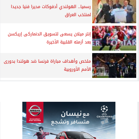
رسميا.. الهولندي أدفوكات مديرا فنيا جديدا
لمنتخب العراق
إنتر ميلان يسعى لتسويق الدنماركى إريكسن
بعد أزمته القلبية الأخيرة
ملخص وأهداف مباراة فرنسا ضد هولندا بدورى
الأمم الأوروبية