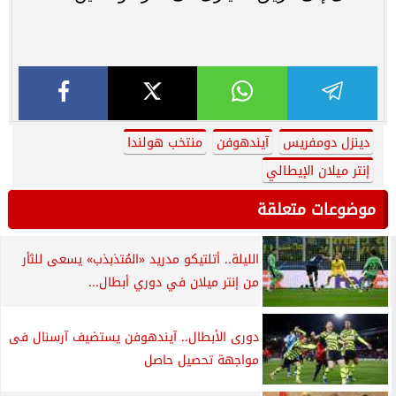
دينزل دومفريس
آيندهوفن
منتخب هولندا
إنتر ميلان الإيطالي
موضوعات متعلقة
الليلة.. أتلتيكو مدريد «المُتذبذب» يسعى للثأر
من إنتر ميلان في دوري أبطال...
دورى الأبطال.. آيندهوفن يستضيف آرسنال فى
مواجهة تحصيل حاصل