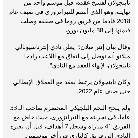
ناينجولان لفسخ عقده، قبل موسم واحد من
نهايته، وهو الذى أنضم للنيراتزورى فى صيف عام
2018 قادما من فريق روما فى صفقة وصلت
قيمتها إلى 38 مليون يورو.
وقال بيان إنتر ميلان:" يعلن نادي إنترناسيونالي
ميلانو أنه توصل إلى اتفاق مع اللاعب رادجا
ناينجولان، لإنهاء العقد مع النادي".
وكان ناينجولان يرتبط بعقد مع العملاق الإيطالي
حتى صيف عام 2022.
ولم ينجح النجم البلجيكي المخضرم صاحب الـ 33
عاما، فى تجربته مع النيراتزورى، حيث خاض مع
الفريق 41 مباراة وسجل 7 أهداف، قبل أن يعيره
النادى إلى فريق كاليارى فى أخر موسمين.