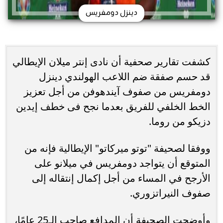
دينزل دومفريس
كشفت تقارير صحفية أن نادى إنتر ميلان الإيطالي
قد حسم صفقة ضم اللاعب الهولندي دينزل
دومفريس من صفوف آيندهوفن من أجل تعزيز
الخط الخلفي للفريق بعدما نجح فى خطف إيدين
دزيكو من روما.
ووفقا لصحيفة "توتو ميركاتو" الإيطالية فإنه من
المتوقع أن يتواجد دومفريس في ميلانو على
الأرجح في المساء من أجل إكمال إنتقاله إلى
صفوف النيراتزوري.
وأوضحت الصحيفة أن المدافع صاحب الـ25 عامًا،