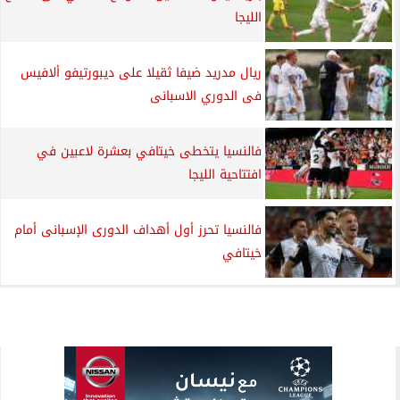
الليجا
ريال مدريد ضيفا ثقيلا على ديبورتيفو ألافيس
فى الدوري الاسبانى
فالنسيا يتخطى خيتافي بعشرة لاعبين في
افتتاحية الليجا
فالنسيا تحرز أول أهداف الدورى الإسبانى أمام
خيتافي