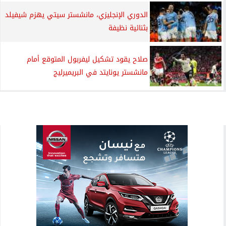
الدوري الإنجليزي، مانشستر سيتي يهزم شيفيلد
بثنائية نظيفة
صلاح يقود تشكيل ليفربول المتوقع أمام
مانشستر يونايتد في البريميرليج