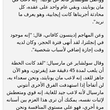
مان يونايتد، وبقي عام واحد على عقده، كل
محادثة أجريناها كانت إيجابية، وهو يعرف ما
نريد".
وعن المهاجم إدينسون كافاني، قال: "إنه موجود
في إنجلترا، لقد أنهى فترة الحجر، وكان لديه
وقت إجازة إضافي لأسباب شخصية".
وقال سولشاير عن مارسيال: "لقد كانت الخطة
أن يلعب لمدة 45 دقيقة ضد إيفرتون، وهو الآن
جاهز للغد، إنه لاعب مان يونايتد، ونحن سعداء به،
لن أتفاجأ إذا استهدفت الفرق الأخرى أنتوني
مارسيال لأنه لاعب جيد للغاية، إنه قوي ومتعطش
لإثبات نفسه، يمكنك أن ترى هذا العزم بين أسنانه
مرة أخرى، فهو على مستوى المنافسة ونحن