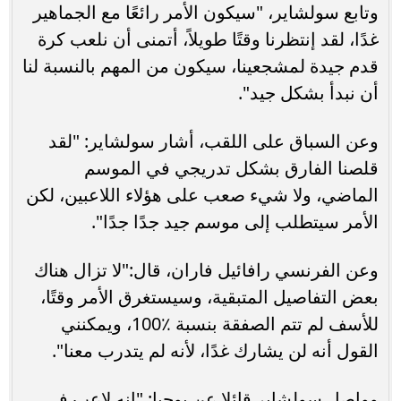
وتابع سولشاير، "سيكون الأمر رائعًا مع الجماهير
غدًا، لقد إنتظرنا وقتًا طويلاً، أتمنى أن نلعب كرة
قدم جيدة لمشجعينا، سيكون من المهم بالنسبة لنا
أن نبدأ بشكل جيد".
وعن السباق على اللقب، أشار سولشاير: "لقد
قلصنا الفارق بشكل تدريجي في الموسم
الماضي، ولا شيء صعب على هؤلاء اللاعبين، لكن
الأمر سيتطلب إلى موسم جيد جدًا جدًا".
وعن الفرنسي رافائيل فاران، قال:"لا تزال هناك
بعض التفاصيل المتبقية، وسيستغرق الأمر وقتًا،
للأسف لم تتم الصفقة بنسبة ٪100، ويمكنني
القول أنه لن يشارك غدًا، لأنه لم يتدرب معنا".
وواصل سولشاير قائلا عن بوجبا: "إنه لاعب في