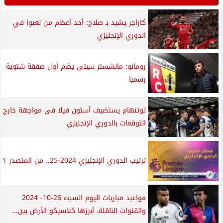
كاراجر يشيد بـ صلاح: أحد أعظم من لعبوا في
الدوري الإنجليزي
رومانو: مانشستر سيتى يضم أول صفقة شتوية
رسميا
توتنهام يستضيف أستون فيلا فى مواجهة خارج
التوقعات بالدوري الإنجليزي
ترتيب الدوري الإنجليزي 2024-25.. من المتصدر ؟
مواعيد مباريات اليوم السبت 26-10- 2024
والقنوات الناقلة، أبرزها كلاسيكو الأرض بين...