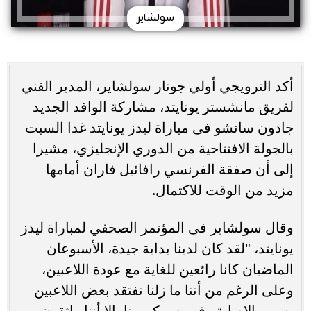
سولشاير
أكد النرويجي أولي جونار سولشاير، المدير الفني
لفريق مانشستر يونايتد، مشاركة الوافد الجديد
جادون سانشو فى مباراة ليدز يونايتد غدا السبت
بالجولة الافتتاحية من الدوري الإنجليزي، مشيرا
إلى أن صفقة الفرنسي رافائيل فاران أمامها
مزيد من الوقت للاكتمال.
وقال سولشاير فى المؤتمر الصحفي لمباراة ليدز
يونايتد، "لقد كان لدينا بداية جيدة، الأسبوعان
الماضيان كانا رائعين للغاية مع عودة اللاعبين،
وعلى الرغم من أننا ما زلنا نفتقد بعض اللاعبين
بسبب الإصابة وفيروس كورونا، إلا أننا واثقون