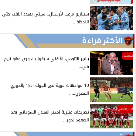
سيناريو مرعب لأرسنال.. سيتي يهدد اللقب حتى
اللحظة...
الأكثر قراءة
سوشيال
بشير التابعي: الأهلي سيفوز بالدوري وهو نايم
في...
10 مواجهات قوية فى الجولة الـ18 بالدوري
المصري.....
أخبار الأهلي
تصريحات عنترية لمدير الهلال السوداني بعد
الصعود لدور...