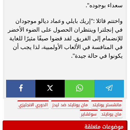
سعداء بوجوده".
واختتم قائلا :"إريك بايلي وعماد ديالو موجودان
في إنجلترا وينتظران الحصول على الضوء الأخضر
للإنضمام إلى الفريق. لقد قضوا صيفًا مثيرًا للغاية
في المنافسة في الألعاب الأولمبية، لذا يجب أن
يكونوا في حالة جيدة".
مانشستر يونايتد
مان يونايتد ضد ليدز
الدوري الانجليزي
مان يونايتد
سولشاير
موضوعات متعلقة