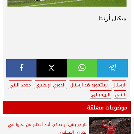
ميكيل أرتيتا
ارسنال
برينتفورد ضد ارسنال
الدوري الإنجليزي
محمد النني
النني
البريميرليج
موضوعات متعلقة
كاراجر يشيد بـ صلاح: أحد أعظم من لعبوا في
الدوري الإنجليزي