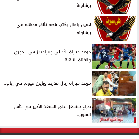
برشلونة
لامين يامال يكتب قصة تألق مذهلة في
برشلونة
موعد مباراة الأهلي وبيراميدز في الدوري
والقناة الناقلة
موعد مباراة ريال مدريد وبايرن ميونخ في إياب...
صراع مشتعل على المقعد الأخير في كأس
السوبر...