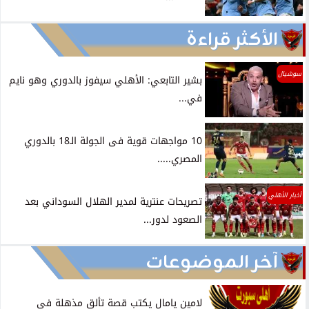
الأكثر قراءة
سوشيال
بشير التابعي: الأهلي سيفوز بالدوري وهو نايم
في...
10 مواجهات قوية فى الجولة الـ18 بالدوري
المصري.....
أخبار الأهلي
تصريحات عنترية لمدير الهلال السوداني بعد
الصعود لدور...
آخر الموضوعات
لامين يامال يكتب قصة تألق مذهلة في