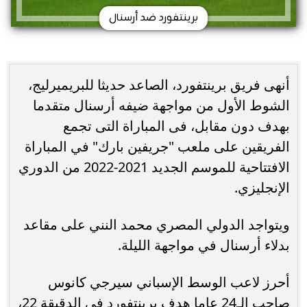
برينتفورد ضد أرسنال
أنهى فريق برينتفورد، الصاعد حديثا للبريميرليج،
الشوط الأول من مواجهة ضيفه أرسنال متقدما
بهدف دون مقابل، فى المباراة التى تجمع
الفريقين على ملعب "جريفين بارك" في المباراة
الافتتاحية للموسم الجديد 2021-2022 من الدوري
الإنجليزي.
ويتواجد الدولي المصري محمد النني على مقاعد
بدلاء أرسنال في مواجهة الليلة.
أحرز لاعب الوسط الإسباني سيرجي كانوس
صاحب الـ24 عاما هدف برينتفورد فى الدقيقة 22،