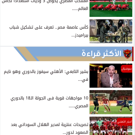
المنتخب المصري يخوض 3 وديات استعدادا لكأس
العالم.....
كأس عاصمة مصر.. تعرف على تشكيل شباب
بيراميدز...
الأكثر قراءة
سوشيال
بشير التابعي: الأهلي سيفوز بالدوري وهو نايم
في...
10 مواجهات قوية فى الجولة الـ18 بالدوري
المصري.....
أخبار الأهلي
تصريحات عنترية لمدير الهلال السوداني بعد
الصعود لدور...