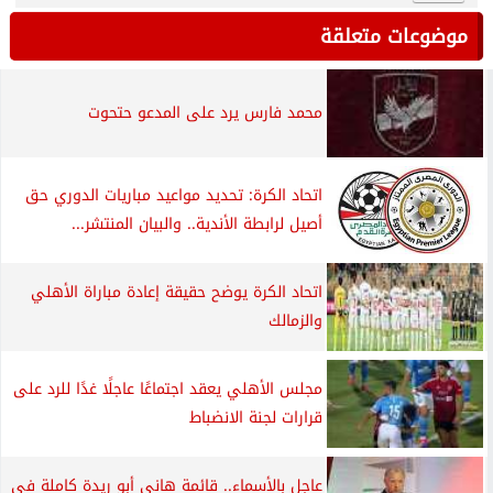
موضوعات متعلقة
محمد فارس يرد على المدعو حتحوت
اتحاد الكرة: تحديد مواعيد مباريات الدوري حق
أصيل لرابطة الأندية.. والبيان المنتشر...
اتحاد الكرة يوضح حقيقة إعادة مباراة الأهلي
والزمالك
مجلس الأهلي يعقد اجتماعًا عاجلًا غدًا للرد على
قرارات لجنة الانضباط
عاجل بالأسماء.. قائمة هاني أبو ريدة كاملة في