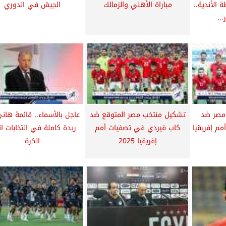
 الأندية..
مباراة الأهلي والزمالك
الجيش في الدوري
...
 مصر ضد
تشكيل منتخب مصر المتوقع ضد
عاجل بالأسماء.. قائمة هاني
م إفريقيا
كاب فيردي في تصفيات أمم
ريدة كاملة في انتخابات ات
إفريقيا 2025
الكرة