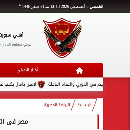
هـ
الخميس
6 أغسطس 2026
12:13 مـ
21 صفر 1448
أهلي سبورت
موقع جمهور النادي ا
أخبار الأهلي
يراميدز في الدوري والقناة الناقلة
لامين يامال يكتب قصة تألق م
الرئيسية
الرياضة المصرية
مصر فى الت