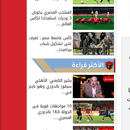
المنتخب المصري يخوض
3 وديات استعدادا لكأس
العالم.....
كأس عاصمة مصر.. تعرف
على تشكيل شباب
بيراميدز...
الأكثر قراءة
سوشيال
بشير التابعي: الأهلي
سيفوز بالدوري وهو نايم
في...
ت
10 مواجهات قوية فى
الجولة الـ18 بالدوري
المصري.....