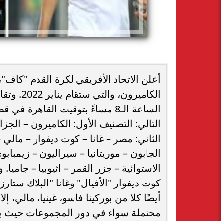
الكاميرون
الساعة الـ8 مساءً بتوقيت القاهر
التالي: التصنيف الأول: الكاميرون – الجز
الثاني: مصر – غانا – كوت ديفوار – مالي –
الجابون – موريتانيا – سيراليون – زيمبابوي
الاستوائية – جزر القمر – اثيوبيا – جامي
كوت ديفوار "الأفيال" وغانا "البلاك ستار
أيضًا كلا من بوركينا فاسو، غينيا، مالي،
محتملة سواء في دور المجموعات حيث يتو