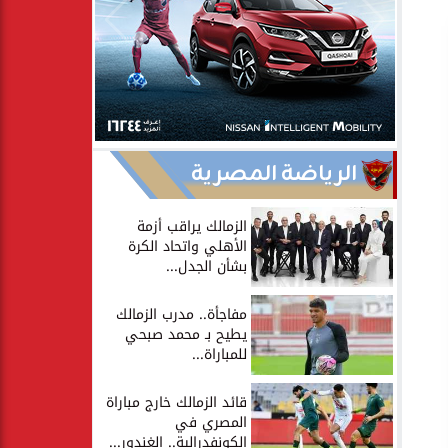
الرياضة المصرية
الزمالك يراقب أزمة
الأهلي واتحاد الكرة
بشأن الجدل...
مفاجأة.. مدرب الزمالك
يطيح بـ محمد صبحي
للمباراة...
قائد الزمالك خارج مباراة
المصري في
الكونفدرالية.. الغندور...