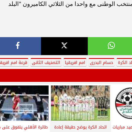
تخب الوطنى مع واحدا من الثلاثي الكاميرون "البلد
اد الكرة
حسام البدرى
امم افريقيا
التصنيف الثانى
قرعة امم افريقي
يد مباريات
اتحاد الكرة يوضح حقيقة إعادة
طائرة الأهلي يتفوق على ط