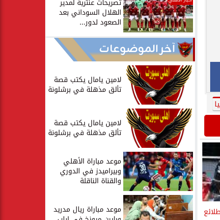
أخبار الأهلي
تصريحات عنترية لمدير
الهلال السوداني بعد
الصعود لدور...
آخر الموضوعات
لامين يامال يكتب قصة
تألق مذهلة في برشلونة
ا
لامين يامال يكتب قصة
تألق مذهلة في برشلونة
موعد مباراة الأهلي
وبيراميدز في الدوري
والقناة الناقلة
موعد مباراة ريال مدريد
لائع
وبايرن ميونخ في إياب...