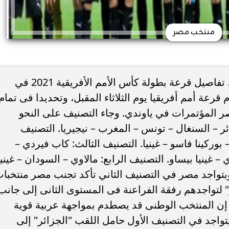
منتخب مصر
أعلن الاتحاد الأفريقي لكرة القدم "كاف"، تفاصيل قرعة بطولة كأس الأمم الأفريقية 2021 في
، والتي ستقام يناير 2022. وتقام قرعة أمم أفريقيا يوم الثلاثاء المقبل، وتحديدا فى تمام
ة في قصر المؤتمرات في ياوندي. وجاء التصنيف على النحو
ائر – السنغال – تونس – المغرب – نيجيريا. التصنيف
 بوركينا فاسو – غينيا. التصنيف الثالث: كاب فيردي –
 – غينيا بيساو. التصنيف الرابع: مالاوي – السودان – غينيا
ا. وبتواجد مصر في التصنيف الثاني تأكد تجنب مصر منتخبا
ز" لتواجدهم رفقة الفراعنة فى المستوى الثانى إلى جانب
 إلا إن المنتخب الوطنى قد يصطدم بمواجهة عربية قوية
اجد في التصنيف الأول حامل اللقب "الجزائر" إلى