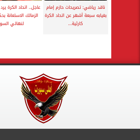
ناقد رياضي: تصريحات حازم إمام
عاجل.. اتحاد الكرة ير
بغيابه سبعة أشهر عن اتحاد الكرة
الزمالك الاستعانة بح
كارثية...
لنهائي السوب