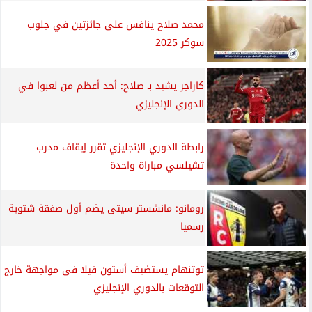
محمد صلاح ينافس على جائزتين في جلوب
سوكر 2025
كاراجر يشيد بـ صلاح: أحد أعظم من لعبوا في
الدوري الإنجليزي
رابطة الدوري الإنجليزي تقرر إيقاف مدرب
تشيلسي مباراة واحدة
رومانو: مانشستر سيتى يضم أول صفقة شتوية
رسميا
توتنهام يستضيف أستون فيلا فى مواجهة خارج
التوقعات بالدوري الإنجليزي