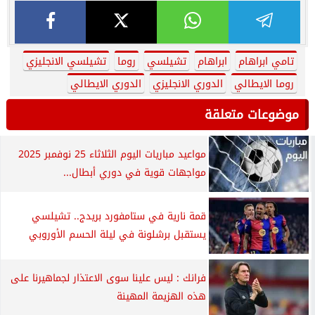
تامي ابراهام
ابراهام
تشيلسي
روما
تشيلسي الانجليزي
روما الايطالي
الدوري الانجليزي
الدوري الايطالي
موضوعات متعلقة
مواعيد مباريات اليوم الثلاثاء 25 نوفمبر 2025
مواجهات قوية في دوري أبطال...
قمة نارية في ستامفورد بريدج.. تشيلسي
يستقبل برشلونة في ليلة الحسم الأوروبي
فرانك : ليس علينا سوى الاعتذار لجماهيرنا على
هذه الهزيمة المهينة