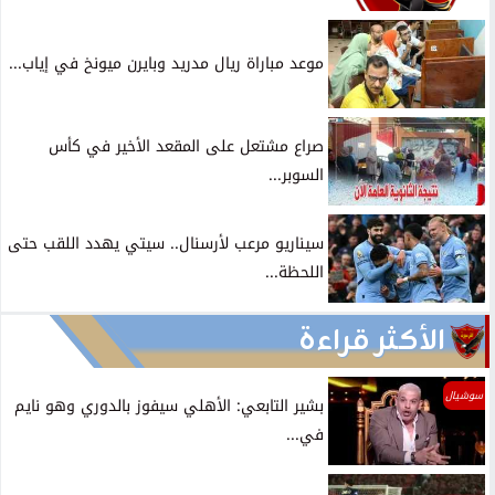
موعد مباراة ريال مدريد وبايرن ميونخ في إياب...
صراع مشتعل على المقعد الأخير في كأس
السوبر...
سيناريو مرعب لأرسنال.. سيتي يهدد اللقب حتى
اللحظة...
الأكثر قراءة
سوشيال
بشير التابعي: الأهلي سيفوز بالدوري وهو نايم
في...