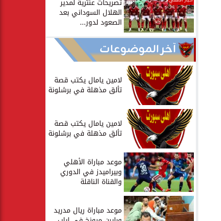
أخبار الأهلي
تصريحات عنترية لمدير
الهلال السوداني بعد
الصعود لدور...
آخر الموضوعات
لامين يامال يكتب قصة
تألق مذهلة في برشلونة
لامين يامال يكتب قصة
تألق مذهلة في برشلونة
موعد مباراة الأهلي
وبيراميدز في الدوري
والقناة الناقلة
موعد مباراة ريال مدريد
وبايرن ميونخ في إياب...