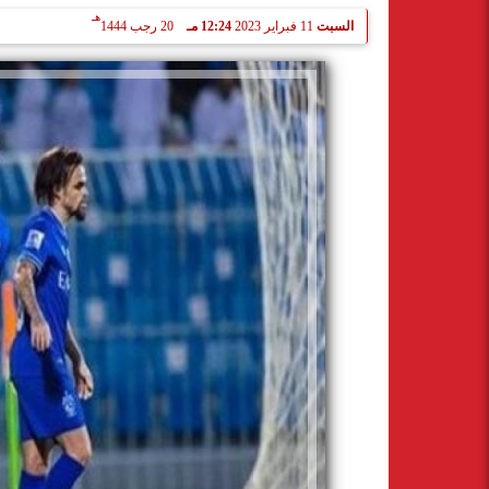
هـ
السبت
11 فبراير 2023
12:24 مـ
20 رجب 1444