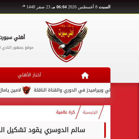
هـ
السبت
8 أغسطس 2026
06:04 مـ
23 صفر 1448
أهلي سبورت
موقع جمهور النادي ا
أخبار الأهلي
ة الأهلي وبيراميدز في الدوري والقناة الناقلة
لامين يامال يكتب 
الرئيسية
كرة عالمية
سالم الدوسري يقود تشكيل الهل