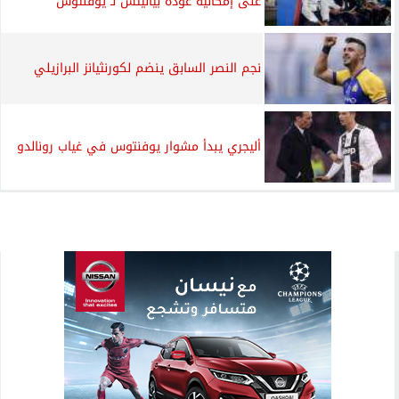
على إمكانية عودة بيانيتش لـ يوفنتوس
نجم النصر السابق ينضم لكورنثيانز البرازيلي
أليجري يبدأ مشوار يوفنتوس في غياب رونالدو