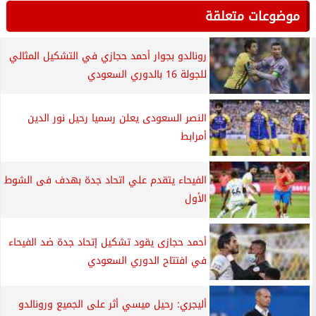
موضوعات متعلقة
رونالدو بجوار أحمد حجازي في التشكيل المثالي
للجولة 16 بالدوري السعودي
النصر السعودى يعلن رسميا رحيل نور الدين
أمرابط
الفيحاء يتقدم علي اتحاد جدة بهدف فى الشوط
الأول
أحمد حجازى يقود تشكيل إتحاد جدة ضد الفيحاء
في افتتاح الدوري السعودي
أليجري: رحيل ميسي أثر على الجميع ورونالدو