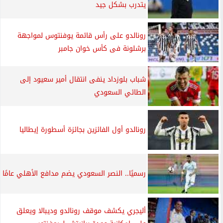
يتدرب بشكل جيد
رونالدو على رأس قائمة يوفنتوس لمواجهة
برشلونة فى كأس خوان جامبر
شباب بلوزداد ينفى انتقال أمير سعيود إلى
الطائي السعودي
رونالدو أول الفائزين بجائزة أسطورة إيطاليا
رسميًا.. النصر السعودي يضم مدافع الأهلي عامًا
أليجري يكشف موقف رونالدو وديبالا ويعلق