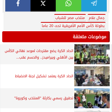
جمال علام
منتخب مصر للشباب
بطولة كأس الأمم الأفريقية تحت 20 عاما
موضوعات متعلقة
اتحاد الكرة يضع مقترحات لموعد نهائي الكأس
بين الأهلي وبيراميدز.. والحسم عقب...
اتحاد الكرة يعتمد تشكيل لجنة الانضباط
تحقيق رسمي بكارثة "المنتخب وكورونا"