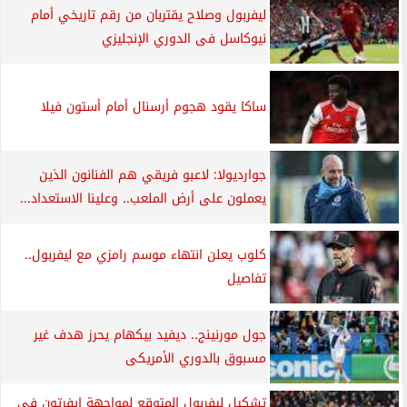
ليفربول وصلاح يقتربان من رقم تاريخي أمام
نيوكاسل فى الدوري الإنجليزي
ساكا يقود هجوم أرسنال أمام أستون فيلا
جوارديولا: لاعبو فريقي هم الفنانون الذين
يعملون على أرض الملعب.. وعلينا الاستعداد...
كلوب يعلن انتهاء موسم رامزي مع ليفربول..
تفاصيل
جول مورنينج.. ديفيد بيكهام يحرز هدف غير
مسبوق بالدوري الأمريكى
تشكيل ليفربول المتوقع لمواجهة إيفرتون في