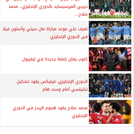
ديربي الميرسيسايد بالدوري الإنجليزي.. محمد
صلاح...
تعرف علي موعد مباراة مان سيتي وأستون فيلا
فى الدوري الإنجليزي
كلوب يعلن إصابة جديدة في ليفربول
الدوري الإنجليزي، فيليكس يقود تشكيل
تشيلسي أمام وست هام
محمد صلاح يقود هجوم الريدز في الدوري
الإنجليزي