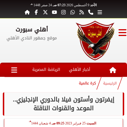
هـ
الأحد
9 أغسطس 2026
07:23 صـ
24 صفر 1448
أهلي سبورت
موقع جمهور النادي الأهلي
أخبار الأهلي
الرياضة المصرية
الرئيسية
كرة عالمية
إيفرتون وأستون فيلا بالدوري الإنجليزي..
الموعد والقنوات الناقلة
هـ
السبت
25 فبراير 2023
09:25 صـ
4 شعبان 1444