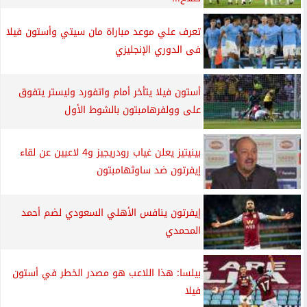
تعرف علي موعد مباراة مان سيتي وأستون فيلا
فى الدوري الإنجليزي
أستون فيلا يتأخر أمام واتفورد وليستر يتفوق
على وولفرهامبتون بالشوط الأول
بينيتيز يعلن غياب رودريجيز و4 لاعبين عن لقاء
إيفرتون ضد ساوثهامبتون
إيفرتون ينافس الأهلي السعودي لضم أحمد
المحمدي
بيلسا: هذا اللاعب هو مصدر الخطر في أستون
فيلا