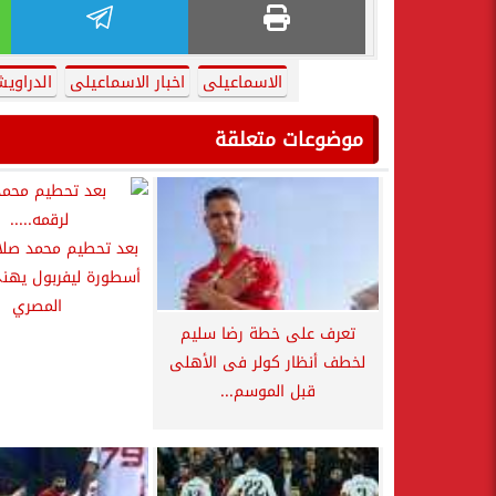
الاسماعيلى
اخبار الاسماعيلى
الدراوي
موضوعات متعلقة
بعد تحطيم محمد صلاح
أسطورة ليفربول يهنئ
المصري
تعرف على خطة رضا سليم
لخطف أنظار كولر فى الأهلى
قبل الموسم...