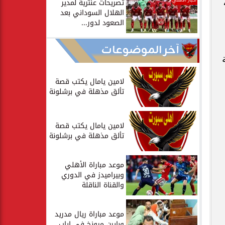
يه،
أخبار الأهلي
تصريحات عنترية لمدير
الهلال السوداني بعد
الصعود لدور...
آخر الموضوعات
لامين يامال يكتب قصة
تألق مذهلة في برشلونة
لامين يامال يكتب قصة
تألق مذهلة في برشلونة
موعد مباراة الأهلي
وبيراميدز في الدوري
والقناة الناقلة
موعد مباراة ريال مدريد
وبايرن ميونخ في إياب...