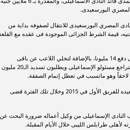
وتسببت المستحقات المتأخرة لباهر المحمدى قائد النادى الاسماعيلى، والمقدرة بـ 6 ملايين جن
لمصري البورسعيدى.
نادى المصري البورسعيدى للانتقال لصفوفه بداية من
د مقابل تسديد 20 مليون جنيه، قيمة الشرط الجزائى الموجودة فى عقده مع القلعة
المصري سبق واتفق مع الإسماعيلي على دفع 14 مليونا، بالإضافة لتخلي اللاعب عن باقى
مستحقاته البالغة 6 ملايين جنيه، قبل أن يتراجع مسئولو الإسماعيلى ويطلبون تسديد الـ20 مليون
احقاً وهو ماتسبب في تعطل إتمام الصفقة.
ويلعب المحمدي مع الإسماعيلي منذ تصعيده للفريق الأول في 2015 وخلال تلك الفترة قضى
 النادى الإسماعيلى من وكيل أعماله ضرورة البحث عن
أهلى طرابلس الليبى خلال الأيام المقبلة.