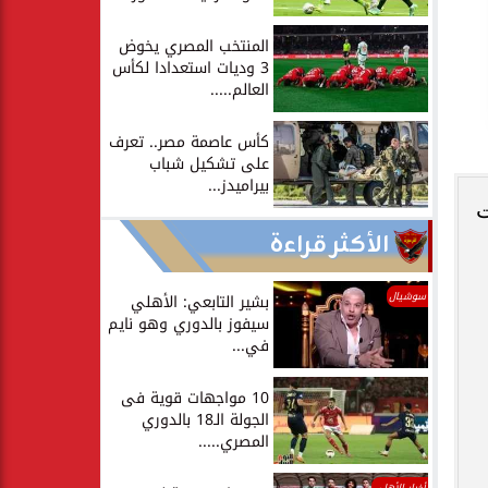
المنتخب المصري يخوض
3 وديات استعدادا لكأس
العالم.....
كأس عاصمة مصر.. تعرف
على تشكيل شباب
بيراميدز...
ت
الأكثر قراءة
سوشيال
بشير التابعي: الأهلي
سيفوز بالدوري وهو نايم
في...
10 مواجهات قوية فى
الجولة الـ18 بالدوري
المصري.....