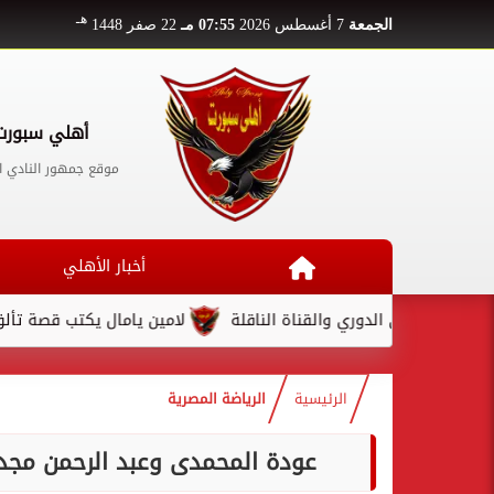
هـ
الجمعة
7 أغسطس 2026
07:55 مـ
22 صفر 1448
أهلي سبورت
موقع جمهور النادي ا
أخبار الأهلي
في الدوري والقناة الناقلة
لامين يامال يكتب قصة تألق مذهلة في 
الرئيسية
الرياضة المصرية
عودة المحمدى وعبد الرحمن مجد