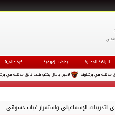
لأهلي
الرياضة المصرية
بطولات إفريقية
كرة عالمية
برشلونة
لامين يامال يكتب قصة تألق مذهلة في برشلونة
ص
ى لتدريبات الإسماعيلى واستمرار غياب دسوقى