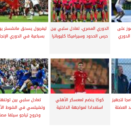
وز على
الدوري المصري، تعادل سلبي بين
ليفربول يسحق مانشستر يون
الدوري
حرس الحدود وسيراميكا كليوباترا
بسباعية في الدوري الإنجل
جا لتجهيز
كوكا ينضم لمعسكر الأهلي
تعادل سلبي بين توتنها
 العضلة
استعدادا لمواجهة الداخلية
وتشيلسي في الشوط الأو
وخروج تياجو سيلفا مصابً