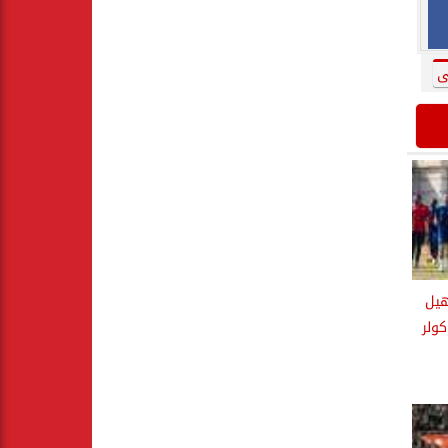
ى
هيل
ولر