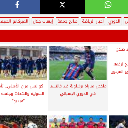
ش
الدوري
أخبار الرياضة
صالح جمعة
إيهاب جلال
الميركاتو الصيف
 لرقمه..
 الفرعون
ملخص مباراة برشلونة ضد فالنسيا
كواليس مران الأهلي.. تأ
في الدوري الإسباني
السولية والشحات وجلسة ك
”فيديو”