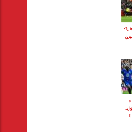
ايتد
يزي
م
ل..
ا