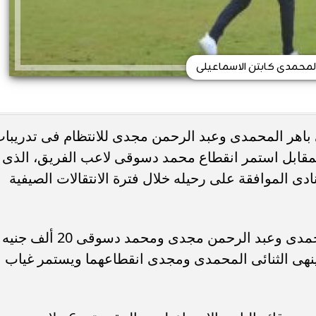
المحمدى كابتن الاسماعيلى
 باهر المحمدى وعبد الرحمن مجدى للانتظام فى تدريبا
المقابل استمر انقطاع محمد دسوقى لاعب الفريق، الذى
نادى الموافقة على رحيله خلال فترة الانتقالات الصيفية
وكان إيهاب جلال قد قرر تغريم باهر المحمدى وعبد الرحمن مجدى ومحمد دسوقى 20 ألف جنيه
ينهى الثنائى المحمدى ومجدى انقطاعهما ويستمر غياب