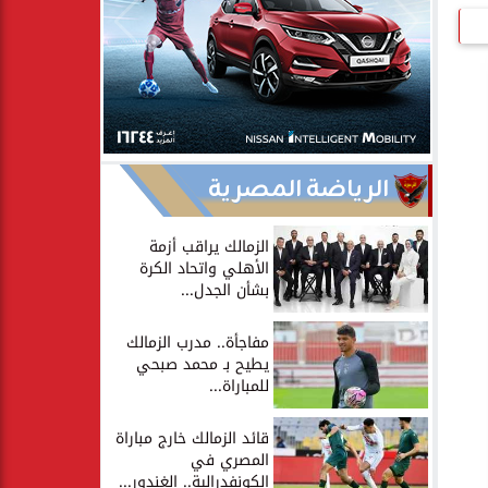
الرياضة المصرية
الزمالك يراقب أزمة
الأهلي واتحاد الكرة
بشأن الجدل...
مفاجأة.. مدرب الزمالك
يطيح بـ محمد صبحي
للمباراة...
قائد الزمالك خارج مباراة
المصري في
الكونفدرالية.. الغندور...