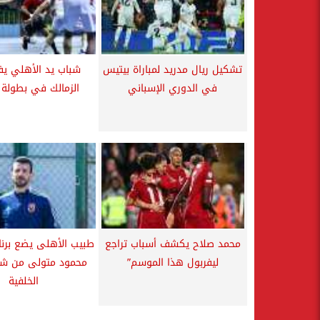
تشكيل ريال مدريد لمباراة بيتيس
شباب يد الأهلي يف
في الدوري الإسباني
الزمالك في بطولة 
محمد صلاح يكشف أسباب تراجع
طبيب الأهلى يضع برنام
ليفربول هذا الموسم”
محمود متولى من شد
الخلفية