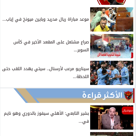
موعد مباراة ريال مدريد وبايرن ميونخ في إياب...
صراع مشتعل على المقعد الأخير في كأس
السوبر...
سيناريو مرعب لأرسنال.. سيتي يهدد اللقب حتى
اللحظة...
الأكثر قراءة
سوشيال
بشير التابعي: الأهلي سيفوز بالدوري وهو نايم
في...