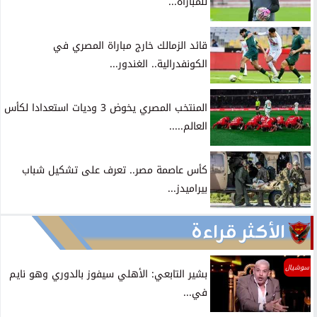
للمباراة...
قائد الزمالك خارج مباراة المصري في
الكونفدرالية.. الغندور...
المنتخب المصري يخوض 3 وديات استعدادا لكأس
العالم.....
كأس عاصمة مصر.. تعرف على تشكيل شباب
بيراميدز...
الأكثر قراءة
سوشيال
بشير التابعي: الأهلي سيفوز بالدوري وهو نايم
في...