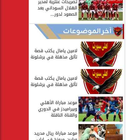
أخبار الأهلي
تصريحات عنترية لمدير
الهلال السوداني بعد
الصعود لدور...
آخر الموضوعات
لامين يامال يكتب قصة
تألق مذهلة في برشلونة
لامين يامال يكتب قصة
تألق مذهلة في برشلونة
موعد مباراة الأهلي
وبيراميدز في الدوري
والقناة الناقلة
موعد مباراة ريال مدريد
وبايرن ميونخ في إياب...