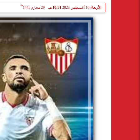
هـ
الأربعاء
16 أغسطس 2023
10:51 مـ
29 محرّم 1445