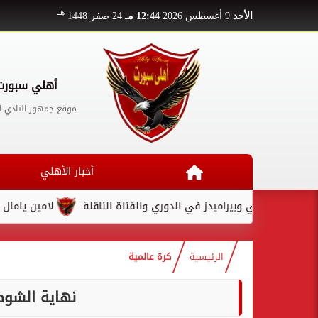
هـ
الأحد
9 أغسطس 2026
12:44 مـ
24 صفر 1448
أهلي سبورت
موقع جمهور النادي ا
أخبار الأهلي
 الأهلي وبيراميدز في الدوري والقناة الناقلة
لامين يامال يكتب ق
الرئيسية
كرة عالمية
نهاية الشوط