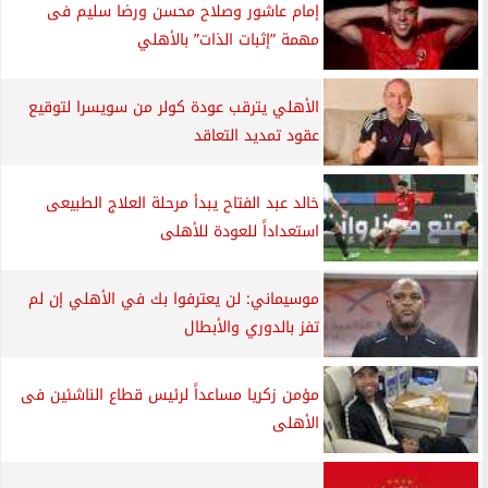
إمام عاشور وصلاح محسن ورضا سليم فى
مهمة ”إثبات الذات” بالأهلي
الأهلي يترقب عودة كولر من سويسرا لتوقيع
عقود تمديد التعاقد
خالد عبد الفتاح يبدأ مرحلة العلاج الطبيعى
استعداداً للعودة للأهلى
موسيماني: لن يعترفوا بك في الأهلي إن لم
تفز بالدوري والأبطال
مؤمن زكريا مساعداً لرئيس قطاع الناشئين فى
الأهلى