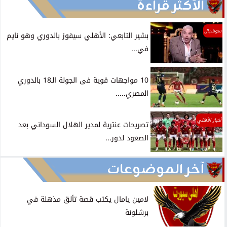
الأكثر قراءة
سوشيال
بشير التابعي: الأهلي سيفوز بالدوري وهو نايم
في...
10 مواجهات قوية فى الجولة الـ18 بالدوري
المصري.....
أخبار الأهلي
تصريحات عنترية لمدير الهلال السوداني بعد
الصعود لدور...
آخر الموضوعات
لامين يامال يكتب قصة تألق مذهلة في
برشلونة