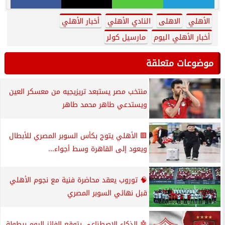
الأهلي
الاهلى
النادي الأهلي
أخبار الأهلي
أخبار الأهلي اليوم
مارسيل كولر
موضوعات متعلقة
منتخب مصر يستبعد تريزيجيه من معسكر العين
ويستدعي طاهر محمد طاهر
🟥 الأهلي يتوج بكأس السوبر المصري للأبطال
ويعود إلى القاهرة وسط أجواء...
🧠 توروب يعقد محاضرة فنية مع نجوم الأهلي
قبل نهائي السوبر المصري
🤖 الذكاء الاصطناعي يتوقع الفائز اليوم ببطولة