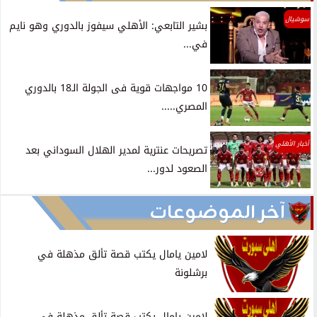
سوشيال
بشير التابعي: الأهلي سيفوز بالدوري وهو نايم
في...
10 مواجهات قوية فى الجولة الـ18 بالدوري
المصري.....
أخبار الأهلي
تصريحات عنترية لمدير الهلال السوداني بعد
الصعود لدور...
آخر الموضوعات
لامين يامال يكتب قصة تألق مذهلة في
برشلونة
لامين يامال يكتب قصة تألق مذهلة في