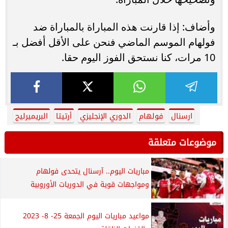
وأضاف: إذا قارنت هذه المباراة بالمباراة ضد
فولهام الموسم الماضي فنحن على الأقل أفضل بـ
10 مرات، كنا نستحق الفوز اليوم حقا.
ارسنال
فولهام
الدوري الإنجليزي
أرتيتا
البريميرليج
موضوعات متعلقة
مباريات اليوم.. آرسنال يتحدى فولهام
ومواجهات قوية في الدوريات الأوروبية
مواعيد مباريات اليوم الجمعة 25- 8- 2023