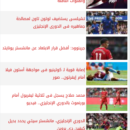
والقنوات الناقلة
تشيلسى يستضيف لوتون تاون لمصالحة
جماهيره فى الدورى الإنجليزى
جرينوود: أفضل قرار الابتعاد عن مانشستر يونايتد
إصابة قوية لـ كوتينيو فى مواجهة أستون فيلا
أمام إيفرتون.. صور
محمد صلاح يسجل فى ثلاثية ليفربول أمام
بورنموث بالدوري الإنجليزي.. فيديو
الدوري الإنجليزي، مانشستر سيتي يحدد بديل
كيفين دي بروين