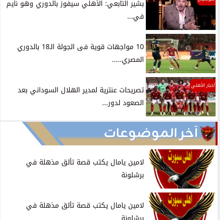
بشير التابعي: الأهلي سيفوز بالدوري وهو نايم
في...
10 مواجهات قوية فى الجولة الـ18 بالدوري
المصري.....
أخبار الأهلي
تصريحات عنترية لمدير الهلال السوداني بعد
الصعود لدور...
آخر الموضوعات
لامين يامال يكتب قصة تألق مذهلة في
برشلونة
لامين يامال يكتب قصة تألق مذهلة في
برشلونة