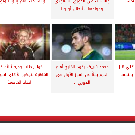
لنمسا
والشباب فى الدورى السعودي
والمنتخب أمام إثيوبيا وت
ومواجهات أبطال أوروبا
أهلي قبل
محمد شريف يقود الخليج أمام
كولر يطلب ودية ثالثة ف
بالنمسا
الحزم بحثاً عن الفوز الأول فى
القاهرة لتجهيز الأهلى لمو
الدوري...
اتحاد العاصمة