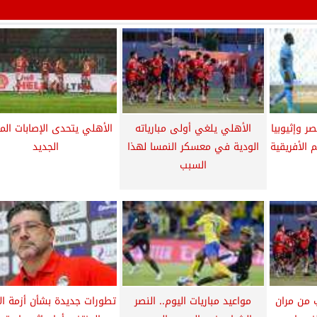
صر وإثيوبيا
الأهلي يلغي أولى مبارياته
الأهلي يتحدى الإصابات ال
الأفريقية
الودية في معسكر النمسا لهذا
الجديد
السبب
ب من مران
مواعيد مباريات اليوم.. النصر
تطورات جديدة بشأن أزمة ا