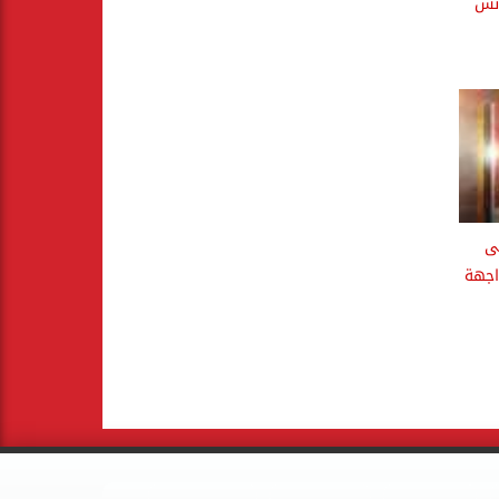
ونس
ى
اجهة