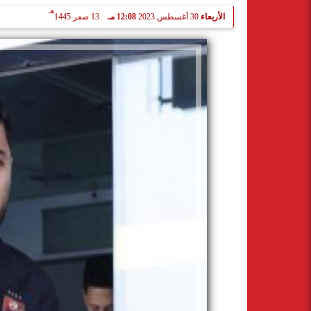
هـ
الأربعاء
30 أغسطس 2023
12:08 مـ
13 صفر 1445