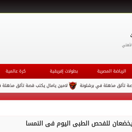
لأهلي
الرياضة المصرية
بطولات إفريقية
كرة عالمية
 مذهلة في برشلونة
لامين يامال يكتب قصة تألق مذهلة في برشل
يخضعان للفحص الطبى اليوم فى النمسا