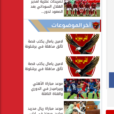
أخبار الأهلي
تصريحات عنترية لمدير
الهلال السوداني بعد
الصعود لدور...
آخر الموضوعات
لامين يامال يكتب قصة
تألق مذهلة في برشلونة
لامين يامال يكتب قصة
تألق مذهلة في برشلونة
موعد مباراة الأهلي
وبيراميدز في الدوري
والقناة الناقلة
موعد مباراة ريال مدريد
وبايرن ميونخ في إياب...