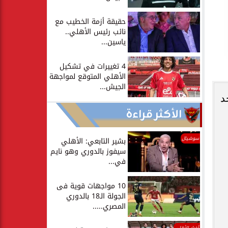
حقيقة أزمة الخطيب مع
نائب رئيس الأهلي..
ياسين...
4 تغييرات في تشكيل
الأهلي المتوقع لمواجهة
الجيش...
د
الأكثر قراءة
سوشيال
بشير التابعي: الأهلي
سيفوز بالدوري وهو نايم
في...
10 مواجهات قوية فى
الجولة الـ18 بالدوري
المصري.....