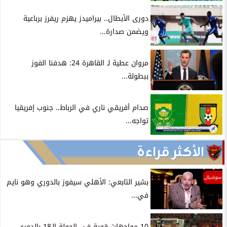
دورى الأبطال.. بيراميدز يهزم ريفرز برباعية
ويضمن صدارة...
مروان عطية لـ القاهرة 24: هدفنا الفوز
ببطولة...
صدام أفريقي ناري في الرباط.. جنوب إفريقيا
تواجه...
الأكثر قراءة
سوشيال
بشير التابعي: الأهلي سيفوز بالدوري وهو نايم
في...
10 مواجهات قوية فى الجولة الـ18 بالدوري