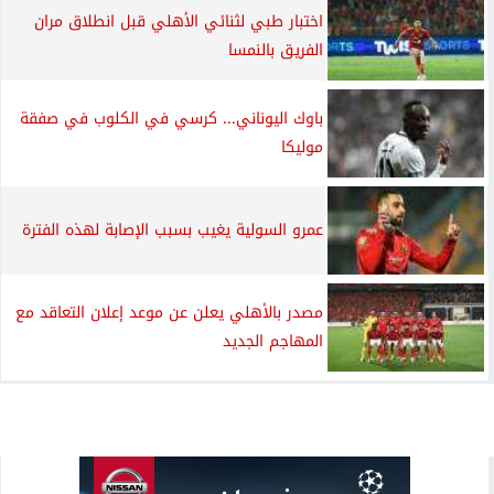
اختبار طبي لثنائي الأهلي قبل انطلاق مران
الفريق بالنمسا
باوك اليوناني... كرسي في الكلوب في صفقة
موليكا
عمرو السولية يغيب بسبب الإصابة لهذه الفترة
مصدر بالأهلي يعلن عن موعد إعلان التعاقد مع
المهاجم الجديد