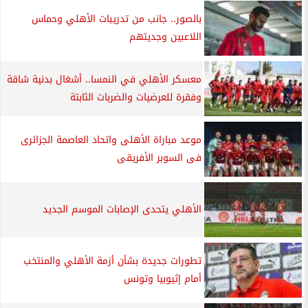
بالصور.. جانب من تدريبات الأهلي وحماس
اللاعبين وجديتهم
معسكر الأهلي في النمسا.. أشغال بدنية شاقة
وفقرة للعرضيات والضربات الثابتة
موعد مباراة الأهلى واتحاد العاصمة الجزائرى
فى السوبر الأفريقى
الأهلي يتحدى الإصابات الموسم الجديد
تطورات جديدة بشأن أزمة الأهلي والمنتخب
أمام إثيوبيا وتونس