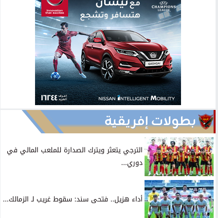
بطولات إفريقية
الترجي يتعثر ويترك الصدارة للملعب المالي في
دوري...
أداء هزيل.. فتحى سند: سقوط غريب لـ الزمالك...