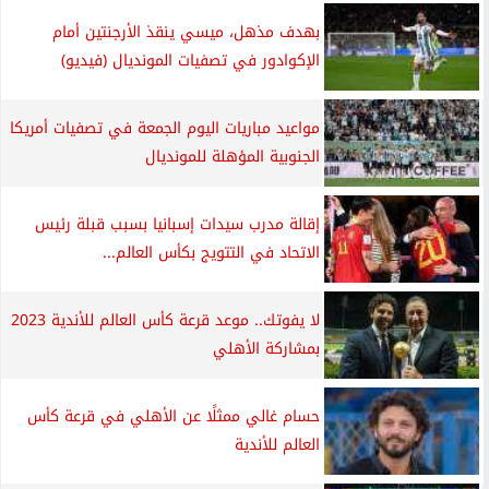
بهدف مذهل، ميسي ينقذ الأرجنتين أمام
الإكوادور في تصفيات المونديال (فيديو)
مواعيد مباريات اليوم الجمعة في تصفيات أمريكا
الجنوبية المؤهلة للمونديال
إقالة مدرب سيدات إسبانيا بسبب قبلة رئيس
الاتحاد في التتويج بكأس العالم...
​لا يفوتك.. موعد قرعة كأس العالم للأندية 2023
بمشاركة الأهلي
حسام غالي ممثلًا عن الأهلي في قرعة كأس
العالم للأندية