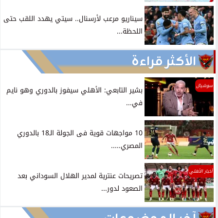
سيناريو مرعب لأرسنال.. سيتي يهدد اللقب حتى
اللحظة...
الأكثر قراءة
سوشيال
بشير التابعي: الأهلي سيفوز بالدوري وهو نايم
في...
10 مواجهات قوية فى الجولة الـ18 بالدوري
المصري.....
أخبار الأهلي
تصريحات عنترية لمدير الهلال السوداني بعد
الصعود لدور...