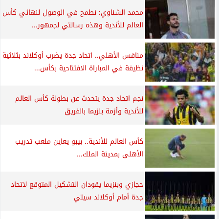
محمد الشناوي: نطمح في الوصول لنهائي كأس
العالم للأندية وهذه رسالتي لجمهور...
منافس الأهلي.. اتحاد جدة يضرب أوكلاند بثلاثية
نظيفة في المباراة الافتتاحية بكأس...
نجم اتحاد جدة يتحدث عن بطولة كأس العالم
للأندية وأزمة بنزيما بالفريق
كأس العالم للأندية.. بيبو يعاين ملعب تدريب
الأهلى بمدينة الملك...
حجازي وبنزيما يقودان التشكيل المتوقع لاتحاد
جدة أمام أوكلاند سيتي