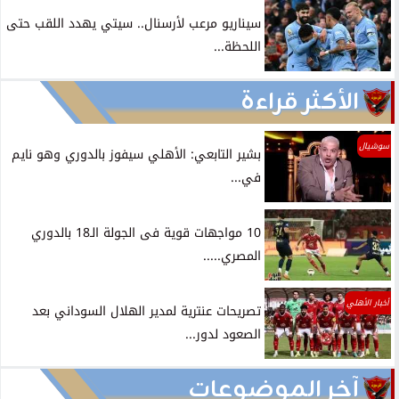
سيناريو مرعب لأرسنال.. سيتي يهدد اللقب حتى
اللحظة...
الأكثر قراءة
سوشيال
بشير التابعي: الأهلي سيفوز بالدوري وهو نايم
في...
10 مواجهات قوية فى الجولة الـ18 بالدوري
المصري.....
أخبار الأهلي
تصريحات عنترية لمدير الهلال السوداني بعد
الصعود لدور...
آخر الموضوعات