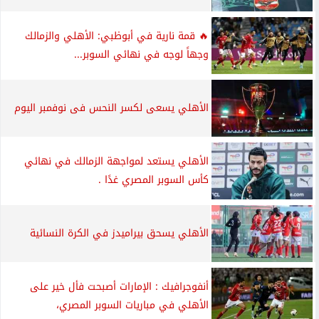
🔥 قمة نارية في أبوظبي: الأهلي والزمالك
وجهاً لوجه في نهائي السوبر...
الأهلي يسعى لكسر النحس فى نوفمبر اليوم
الأهلي يستعد لمواجهة الزمالك في نهائي
كأس السوبر المصري غدًا .
الأهلي يسحق بيراميدز في الكرة النسائية
أنفوجرافيك : الإمارات أصبحت فأل خير على
الأهلي في مباريات السوبر المصري،