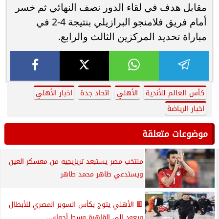
مقابل هدف في لقاء الدور نصف النهائي ثم خسر
أمام فريق فلامنجو البرازيلي بنتيجة 4-2 في
مباراة تحديد المركزين الثالث والرابع.
كأس العالم للأندية
الأهلي
اتحاد جدة
اخبار الأهلي
اخبار الرياضة
موضوعات متعلقة
منتخب مصر يستبعد تريزيجيه من معسكر العين
ويستدعي طاهر محمد طاهر
🟥 الأهلي يتوج بكأس السوبر المصري للأبطال
ويعود إلى القاهرة وسط أجواء...