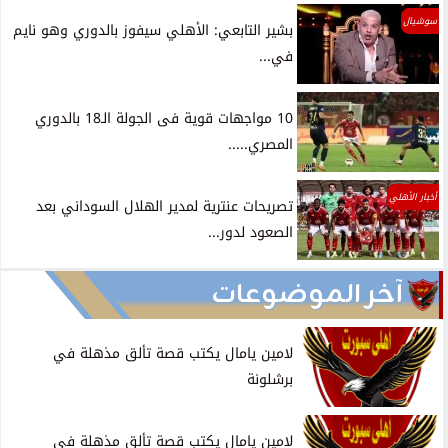
سوشيال
بشير التابعي: الأهلي سيفوز بالدوري وهو نايم
في...
10 مواجهات قوية فى الجولة الـ18 بالدوري
المصري.....
أخبار الأهلي
تصريحات عنترية لمدير الهلال السوداني بعد
الصعود لدور...
آخر الموضوعات
لامين يامال يكتب قصة تألق مذهلة في
برشلونة
لامين يامال يكتب قصة تألق مذهلة في