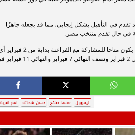
تقدم في التأهيل بشكل إيجابي، مما قد يجعله جاهزًا
ة في حال تقدم منتخب مصر.
وأشارت الصحيفة إلى أن محمد صلاح قد يكون متاحا للمشاركة مع الفراعنة بداية من 2 فبرا
يستطيع المشاركة في دور في ربع النهائي 2 فبراير ونصف النهائي 7 فبراير والنهائي 1
ليفربول
محمد صلاح
حسن شحاته
امم افريقي