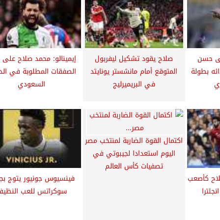
ى حسن
صلاح يقود تشكيل ليفربول
إيمينالو: محمد صلاح على 
ائه بطولة
المتوقع أمام مانشستر يونايتد
الصفقات المطلوبة في الد
في البريميرليج
السعودي
اكتمال القوة الضاربة لمنتخب مصر
اليوم استعدادا لجيبوتي في
تصفيات كأس العالم
لاح كأصعب
فينسيوس جونيور يتوج بجا
جلترا
سوكراتس للعب النظيف