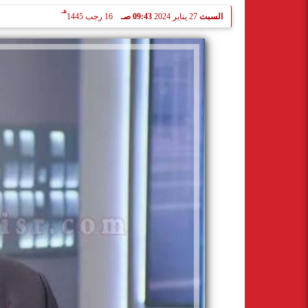
هـ
السبت
27 يناير 2024
09:43 صـ
16 رجب 1445