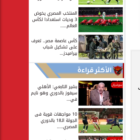
المنتخب المصري يخوض
3 وديات استعدادا لكأس
العالم.....
كأس عاصمة مصر.. تعرف
على تشكيل شباب
بيراميدز...
الأكثر قراءة
سوشيال
بشير التابعي: الأهلي
سيفوز بالدوري وهو نايم
في...
10 مواجهات قوية فى
الجولة الـ18 بالدوري
المصري.....