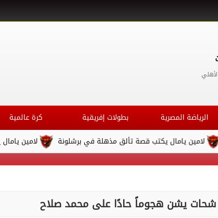
لأهلي
الرياضة المصرية
بطولات إفريقية
كرة عالمية
مال يكتب قصة تألق مذهلة في برشلونة
لامين يامال يكتب قصة ت
شحات يشن هجوماً حادًا على محمد صلاح