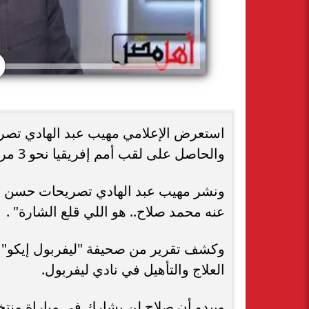
استعرض الإعلامي مهيب عبد الهادي تص
والحاصل على لقب أمم إفريقيا نحو 3 مرات، بشأن محمد صلاح كابتن منتخب مصر الحالي.
ونشر مهيب عبد الهادي تصريحات حسن شحا
عنه محمد صلاح.. هو اللي قلع الشارة" .
وكشف تقرير من صحيفة "ليفربول إيكو" إ
العلاج والتأهيل في نادي ليفربول.
ويبدو أن صلاح لن يشارك في مباراة منت