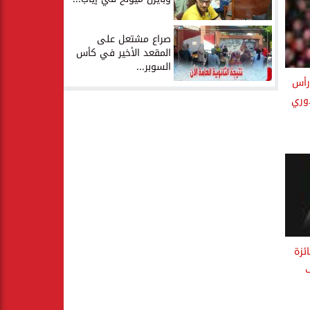
صراع مشتعل على
المقعد الأخير في كأس
السوبر...
رأس
وري
ئزة