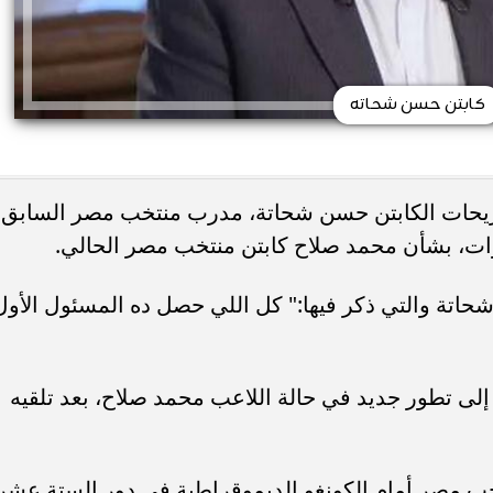
كابتن حسن شحاته
ريحات الكابتن حسن شحاتة، مدرب منتخب مصر السابق
تة والتي ذكر فيها:" كل اللي حصل ده المسئول الأول
لى تطور جديد في حالة اللاعب محمد صلاح، بعد تلقيه
خب مصر أمام الكونغو الديموقراطية في دور الستة عشر