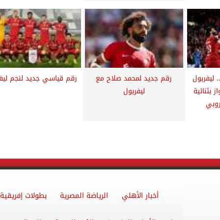
 ليفربول
رقم جديد لمحمد صلاح مع
رقم قياسي جديد لنجم ليف
 بثنائية
ليفربول
روبي
أخبار الأهلي
الرياضة المصرية
بطولات إفريقية