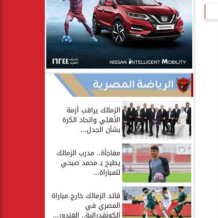
الرياضة المصرية
الزمالك يراقب أزمة
الأهلي واتحاد الكرة
بشأن الجدل...
مفاجأة.. مدرب الزمالك
يطيح بـ محمد صبحي
للمباراة...
قائد الزمالك خارج مباراة
المصري في
الكونفدرالية.. الغندور...