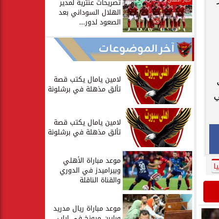
أخبار الأهلي
تصريحات عنترية لمدير
الهلال السوداني بعد
الصعود لدور...
آخر الموضوعات
لامين يامال يكتب قصة
ير أي
تألق مذهلة في برشلونة
1 فبراير في
لامين يامال يكتب قصة
تألق مذهلة في برشلونة
موعد مباراة الأهلي
ا
وبيراميدز في الدوري
والقناة الناقلة
موعد مباراة ريال مدريد
وبايرن ميونخ في إياب...