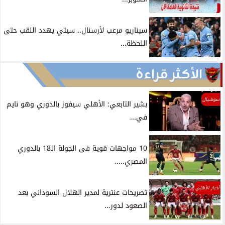
سيناريو مرعب لأرسنال.. سيتي يهدد اللقب حتى
اللحظة...
الأكثر قراءة
سوشيال
بشير التابعي: الأهلي سيفوز بالدوري وهو نايم
في...
10 مواجهات قوية فى الجولة الـ18 بالدوري
المصري.....
أخبار الأهلي
تصريحات عنترية لمدير الهلال السوداني بعد
الصعود لدور...