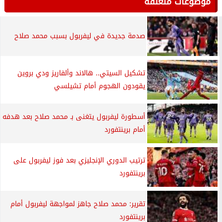
موضوعات متعلقة
صدمة جديدة في ليفربول بسبب محمد صلاح
تشكيل السيتي.. هالاند وألفاريز ودي بروين
يقودون الهجوم أمام تشيلسي
أسطورة ليفربول يتغنى بـ محمد صلاح بعد هدفه
أمام برينتفورد
ترتيب الدوري الإنجليزي بعد فوز ليفربول على
برينتفورد
تقرير: محمد صلاح جاهز لمواجهة ليفربول أمام
برينتفورد